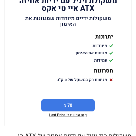
משקולת ויניל עם ידיות אחיזה
ATX איי טי אקס
משקולות ידיים מיוחדות שמגוונות את
האימון
יתרונות
מיוחדות
מגוונות את האימון
עמידות
חסרונות
מגיעות רק במשקל של 5 ק"ג
70 ₪
קנה עכשיו ב- Last Price