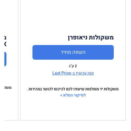
משקולות ניאופרן
משק
ATX איי 
השווה מחיר
2 ק"ג
קנה עכשיו ב-Last Price
משקולות
משקולות יד מומלצות שיעזרו לכם להיכנס לכושר במהירות.
לסיקור המלא »