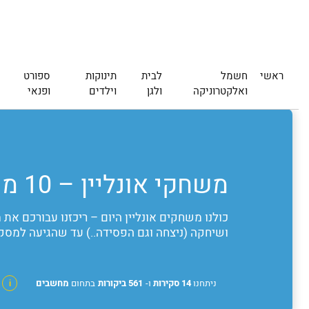
ראשי
חשמל
לבית
תינוקות
ספורט
ואלקטרוניקה
ולגן
וילדים
ופנאי
משחקי אונליין – 10 משחקים אונליין הטובים ביותר מעודכן 2026
כולנו משחקים אונליין היום – ריכזנו עבורכם א
ושיחקה (ניצחה וגם הפסידה..) עד שהגיעה למסק
ניתחנו
14 סקירות
ו-
561 ביקורות
בתחום
מחשבים
i