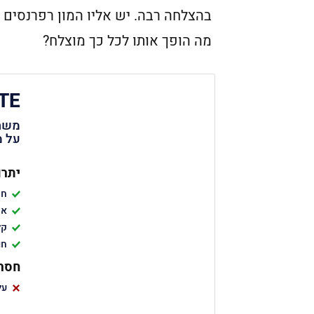
בהצלחה רבה. יש אליו המון רפרנסים 
מה הופך אותו לכל כך מוצלח?
TE
משחק
על מ
יתרו
חי
אר
קל
חו
חסרו
על