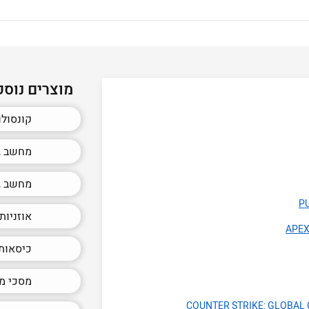
מוצרים נוספ
קונסולו
מחשב גי
מחשב גי
אוזניות
כיסאות ג
מסכי מח