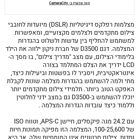
קנה עכשיו ב- CameraCity
מצלמות רפלקס דיגיטליות (DSLR) מיועדות לחובבי
צילום מתקדמים ולצלמים מקצועיים, ומאפשרות
למשתמש להחליף בין עדשות ולשלוט בהגדרות
המצלמה. דגם D3500 של חברת ניקון ילווה את הילד
בלימודי הצילום, עם מצב "מדריך צילום", בו מסך ה-
LCD ידריך את הצלם המתלמד בצורה
אינטראקטיבית, ויסביר לו בפשטות וביעילות כיצד,
מתי ולמה להשתמש בהגדרות מצלמה שונות לקבלת
האפקט הטוב ביותר. תלמידי צילום מתקדמים יותר
יוכלו להשתמש ב-D3500 גם במצב ידני לחלוטין
וללמוד כיצד עובדות הגדרות המצלמה .
עם 24.2 מגה פיקסלים, חיישן APS-C, וטווח ISO
של 100-25,600, המצלמה הזו מפיקה תמונות חיות
וחדות. צילום סרטונים אינו המומחיות שלה, אך היא