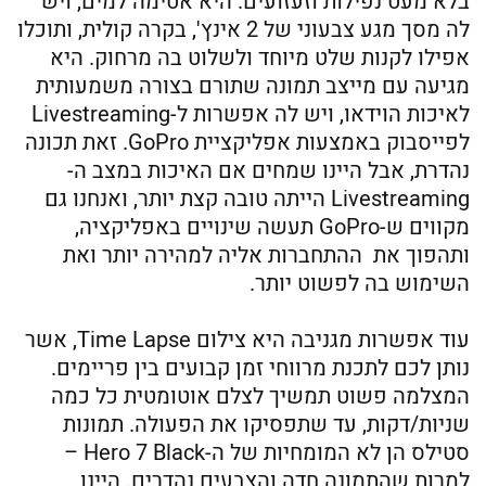
בלא מעט נפילות וזעזועים. היא אטימה למים, ויש
לה מסך מגע צבעוני של 2 אינץ', בקרה קולית, ותוכלו
אפילו לקנות שלט מיוחד ולשלוט בה מרחוק. היא
מגיעה עם מייצב תמונה שתורם בצורה משמעותית
לאיכות הוידאו, ויש לה אפשרות ל-Livestreaming
לפייסבוק באמצעות אפליקציית GoPro. זאת תכונה
נהדרת, אבל היינו שמחים אם האיכות במצב ה-
Livestreaming הייתה טובה קצת יותר, ואנחנו גם
מקווים ש-GoPro תעשה שינויים באפליקציה,
ותהפוך את ההתחברות אליה למהירה יותר ואת
השימוש בה לפשוט יותר.
עוד אפשרות מגניבה היא צילום Time Lapse, אשר
נותן לכם לתכנת מרווחי זמן קבועים בין פריימים.
המצלמה פשוט תמשיך לצלם אוטומטית כל כמה
שניות/דקות, עד שתפסיקו את הפעולה. תמונות
סטילס הן לא המומחיות של ה-Hero 7 Black –
למרות שהתמונה חדה והצבעים נהדרים. היינו