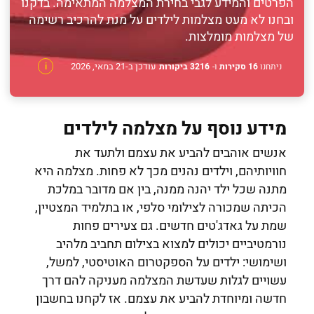
הפרטים והמידע לגבי בחירת המצלמה המתאימה. בדקנו
ובחנו לא מעט מצלמות לילדים על מנת להרכיב רשימה
של מצלמות מומלצות.
עודכן ב-21 במאי, 2026
ניתחנו
16 סקירות
ו-
3216 ביקורות
i
מידע נוסף על מצלמה לילדים
אנשים אוהבים להביע את עצמם ולתעד את
חוויותיהם, וילדים נהנים מכך לא פחות. מצלמה היא
מתנה שכל ילד יהנה ממנה, בין אם מדובר במלכת
הכיתה שמכורה לצילומי סלפי, או בתלמיד המצטיין,
שמת על גאדג'טים חדשים. גם צעירים פחות
נורמטיביים יכולים למצוא בצילום תחביב מלהיב
ושימושי: ילדים על הספקטרום האוטיסטי, למשל,
עשויים לגלות שעדשת המצלמה מעניקה להם דרך
חדשה ומיוחדת להביע את עצמם. אז לקחנו בחשבון