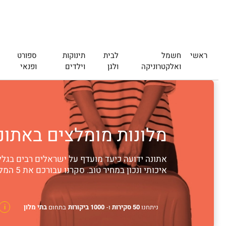
ראשי
חשמל
לבית
תינוקות
ספורט
ואלקטרוניקה
ולגן
וילדים
ופנאי
מלונות מומלצים באתונה: 5 המלונות הטובים ביותר לשנ
אתונה ידועה כיעד מועדף על ישראלים רבים בגלל
איכותי ונכון במחיר טוב. סקרנו עבורכם את 5 המלונות הטובים ביותר באתונה ביחס של ערך לכסף, והגענו למסקנות מעניינות
ניתחנו
50 סקירות
ו-
1000 ביקורות
בתחום
בתי מלון
i