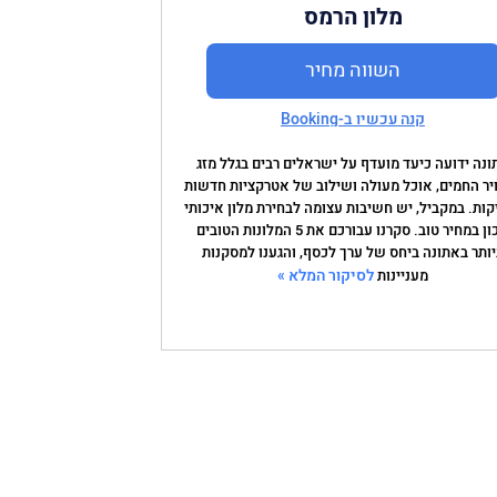
מלון הרמס
השווה מחיר
קנה עכשיו ב-Booking
ונה ידועה כיעד מועדף על ישראלים רבים בגלל מזג
יר החמים, אוכל מעולה ושילוב של אטרקציות חדשות
קות. במקביל, יש חשיבות עצומה לבחירת מלון איכותי
ונכון במחיר טוב. סקרנו עבורכם את 5 המלונות הטובים
יותר באתונה ביחס של ערך לכסף, והגענו למסקנות
לסיקור המלא »
מעניינות