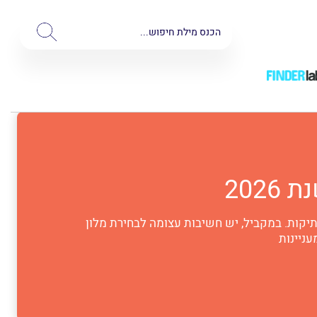
יקות. במקביל, יש חשיבות עצומה לבחירת מלון