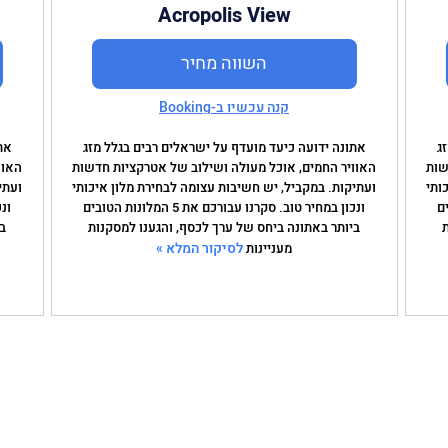
Acropolis View
השווה מחיר
קנה עכשיו ב-Booking
ג
אתונה ידועה כיעד מועדף על ישראלים רבים בגלל מזג
את
שות
האוויר החמים, אוכל מעולה ושילוב של אטרקציות חדשות
האוו
ותי
ועתיקות. במקביל, יש חשיבות עצומה לבחירת מלון איכותי
ועתי
הטובים
ונכון במחיר טוב. סקרנו עבורכם את 5 המלונות הטובים
ביותר באתונה ביחס של ערך לכסף, והגענו למסקנות
ב
לסיקור המלא »
מעניינות