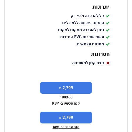
יתרונות
קל להרכבה ולפירוק
התקנה פשוטה ללא כלים
ניתן להעברה ממקום למקום
עשוי שכבות PVC עמידות
מתנפח עצמאית
חסרונות
קצת קטן למשפחה
2,799 ₪
180X66
קנה עכשיו ב- KSP
2,799 ₪
קנה עכשיו ב- Ace