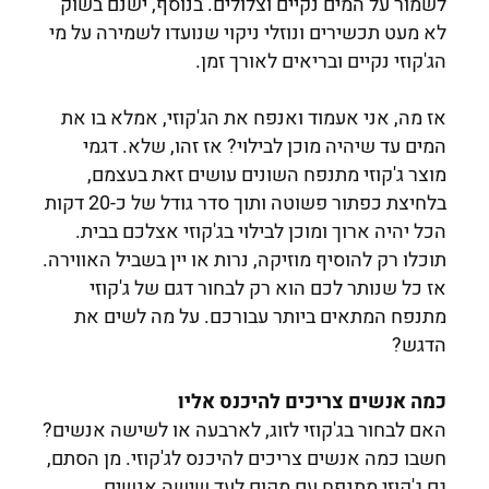
לשמור על המים נקיים וצלולים. בנוסף, ישנם בשוק
לא מעט תכשירים ונוזלי ניקוי שנועדו לשמירה על מי
הג'קוזי נקיים ובריאים לאורך זמן.
אז מה, אני אעמוד ואנפח את הג'קוזי, אמלא בו את
המים עד שיהיה מוכן לבילוי? אז זהו, שלא. דגמי
מוצר ג'קוזי מתנפח השונים עושים זאת בעצמם,
בלחיצת כפתור פשוטה ותוך סדר גודל של כ-20 דקות
הכל יהיה ארוך ומוכן לבילוי בג'קוזי אצלכם בבית.
תוכלו רק להוסיף מוזיקה, נרות או יין בשביל האווירה.
אז כל שנותר לכם הוא רק לבחור דגם של ג'קוזי
מתנפח המתאים ביותר עבורכם. על מה לשים את
הדגש?
כמה אנשים צריכים להיכנס אליו
האם לבחור בג'קוזי לזוג, לארבעה או לשישה אנשים?
חשבו כמה אנשים צריכים להיכנס לג'קוזי. מן הסתם,
גם ג'קוזי מתנפח עם מקום לעד שישה אנשים