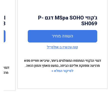
ג'קוזי MSpa SOHO דגם P-
MI
23
SH069
השווה מחיר
קנה עכשיו ב-אולסייל
דגמי הג'קוזי המתנפח המומלצים ביותר, שיביאו חוויית ספא
מרגיעה ומפנקת אליכם הביתה, במעט מאמץ והמון הנאה.
דגמי הג
לסיקור המלא »
מרגיעה