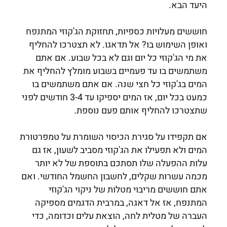
היעד הבא.
חוששים מעלויות כספיות, תחזוקת הג'קוזי המתנפח
ואופן השימוש בו? אל תדאגו. לא תצטרכו להחליף
את מי הג'קוזי כל יום וגם לא בכל שבוע. אם אתם
משתמשים בו עד פעמיים בשבוע מומלץ להחליף את
המים בג'קוזי כל חצי שנה. אם אתם משתמשים בו
כמעט בכל יום, אז המים יספיקו עד 3-4 חודשים לפני
שתצטרכו להחליף אותם פעם נוספת.
אם תקפידו על סגירת הכיסוי השומרת על טמפרטורת
המים ולא תפעילו את הג'קוזי מסביב לשעון, אז גם
עלות ההפעלה שלו תסתכם בתוספת של לא יותר
מכמה עשרות שקלים, לחשבון החשמל החודשי. ואם
אתם חוששים מריבוי מטלות של ניקוי הג'קוזי
המתנפח, אז אל דאגה, במרבית הדגמים מספיקה
העברה של מטלית לחה, הוצאת עלים וכדומה, כדי