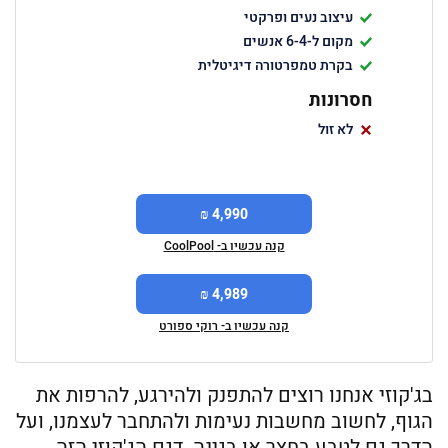
עיצוב נעים ופרקטי
מקום ל-6-4 אנשים
בקרת טמפרטורה דיגיטלית
חסרונות
לא זול
4,990 ₪
קנה עכשיו ב- CoolPool
4,989 ₪
קנה עכשיו ב- רוקי ספורט
בג'קוזי אנחנו רוצים להתפנק ולהירגע, להרפות את
הגוף, לחשוב מחשבות נעימות ולהתחבר לעצמנו, ועל
הדרך גם לטבע בחצר או בגינה. דגם הג'קוזי הזה