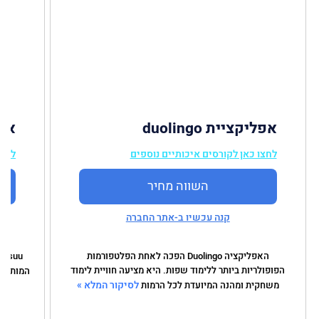
אפליקציית duolingo
אפלי
לחצו כאן לקורסים איכותיים נוספים
לחצו
השווה מחיר
קנה עכשיו ב-אתר החברה
האפליקציה Duolingo הפכה לאחת הפלטפורמות
הפופולריות ביותר ללימוד שפות. היא מציעה חוויית לימוד
המותאמי
לסיקור המלא »
משחקית ומהנה המיועדת לכל הרמות