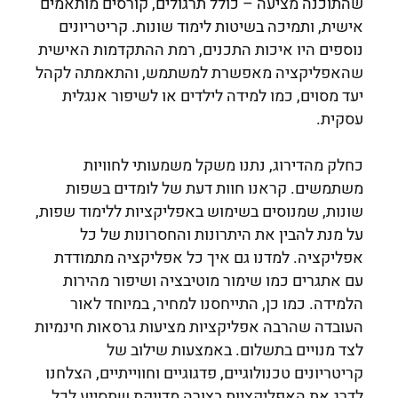
שהתוכנה מציעה – כולל תרגולים, קורסים מותאמים
אישית, ותמיכה בשיטות לימוד שונות. קריטריונים
נוספים היו איכות התכנים, רמת ההתקדמות האישית
שהאפליקציה מאפשרת למשתמש, והתאמתה לקהל
יעד מסוים, כמו למידה לילדים או לשיפור אנגלית
עסקית.
כחלק מהדירוג, נתנו משקל משמעותי לחוויות
משתמשים. קראנו חוות דעת של לומדים בשפות
שונות, שמנוסים בשימוש באפליקציות ללימוד שפות,
על מנת להבין את היתרונות והחסרונות של כל
אפליקציה. למדנו גם איך כל אפליקציה מתמודדת
עם אתגרים כמו שימור מוטיבציה ושיפור מהירות
הלמידה. כמו כן, התייחסנו למחיר, במיוחד לאור
העובדה שהרבה אפליקציות מציעות גרסאות חינמיות
לצד מנויים בתשלום. באמצעות שילוב של
קריטריונים טכנולוגיים, פדגוגיים וחווייתיים, הצלחנו
לדרג את האפליקציות בצורה מדויקת שתסייע לכל