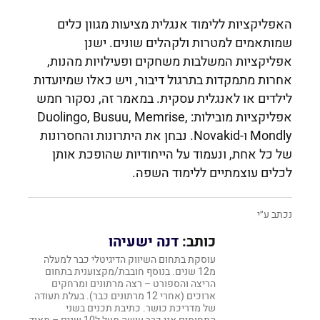
האפליקציות ללימוד אנגלית מציעות מגוון כלים
שמותאמים למטרות ולקהלים שונים. ישנן
אפליקציות המשלבות משחקים ופעילויות מהנות,
אחרות מתמקדות בתרגול דיבור, ויש כאלו שמיועדות
לילדים או לאנגלית עסקית. במאמר זה, נסקור חמש
אפליקציות מובילות: Duolingo, Busuu, Memrise,
Mondly ו-Novakid. נבחן את היתרונות והחסרונות
של כל אחת, ונעמוד על הייחודיות שהופכת אותן
לכלים עוצמתיים ללימוד השפה.
נכתב ע״י
כותב:
דנה ישעיהו
עוסקת בתחום השיווק הדיגיטלי כבר למעלה
מ12 שנים. בנוסף חובבת/מקצוענית בתחום
הריצה והספורט – רצה מרתונים ומרחקים
ארוכים (אחרי 12 מרתונים כבר). בעלת תעודה
של מדריכת כושר. כתיבת תכנים בשני