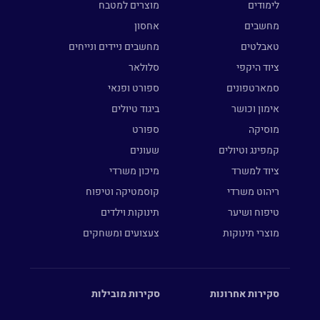
לימודים
מוצרים למטבח
מחשבים
אחסון
טאבלטים
מחשבים ניידים ונייחים
ציוד היקפי
סלולאר
סמארטפונים
ספורט ופנאי
אימון וכושר
ביגוד טיולים
מוסיקה
ספורט
קמפינג וטיולים
שעונים
ציוד למשרד
מיכון משרדי
ריהוט משרדי
קוסמטיקה וטיפוח
טיפוח ושיער
תינוקות וילדים
מוצרי תינוקות
צעצועים ומשחקים
סקירות אחרונות
סקירות מובילות