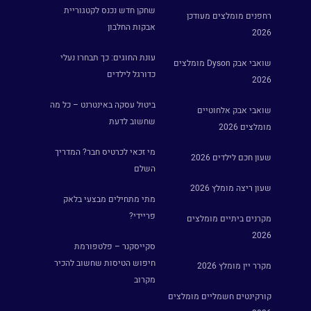
שחקן חדש נכנס לקטגוריית
רחפנים מומלצים מעודכן
אבקות החלבון
2026
עונת החוגים: כך תבחרו נעלי
שואבי אבק Dyson מומלצים
כדורגל לילדים
2026
ביטול עסקה באינטרנט – כל מה
שואבי אבק אלחוטיים
שחשוב לדעת
מומלצים 2026
מי זכאי לכרטיס חבר? המדריך
שעון חכם לילדים 2026
השלם
שעון ריצה מומלץ 2026
מתי מתחילים מבצעי בלאק
פריידי?
מקרנים ביתיים מומלצים
2026
סקייסקנר – פלטפורמת
חיפוש הטיסות שחשוב להכיר
מקרר יין מומלץ 2026
מקרוב
קורקינטים חשמליים מומלצים