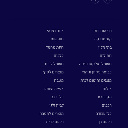
בריאות ויופי
ציוד רפואי
קוסמטיקה
חופשות
בתי מלון
חיות מחמד
חתולים
כלבים
חשמל ואלקטרוניקה
חשמל לבית
כביסה ניקיון וגיהוץ
מוצרים לקיץ
מזגנים וחימום לבית
מטבח
צילום
צפייה ושמע
תקשורת
כלי רכב
רכבים
לבית ולגן
כלי עבודה
מוצרים למטבח
ריהוט גן
ריהוט לבית