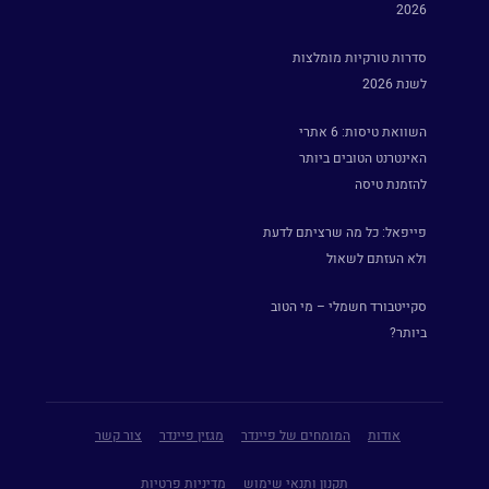
2026
סדרות טורקיות מומלצות
לשנת 2026
השוואת טיסות: 6 אתרי
האינטרנט הטובים ביותר
להזמנת טיסה
פייפאל: כל מה שרציתם לדעת
ולא העזתם לשאול
סקייטבורד חשמלי – מי הטוב
ביותר?
אודות
המומחים של פיינדר
מגזין פיינדר
צור קשר
תקנון ותנאי שימוש
מדיניות פרטיות