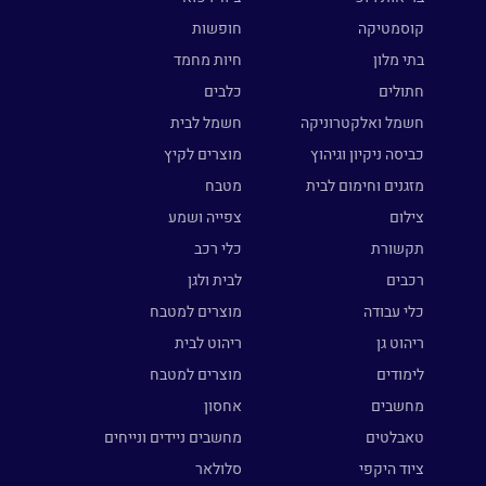
קוסמטיקה
חופשות
בתי מלון
חיות מחמד
חתולים
כלבים
חשמל ואלקטרוניקה
חשמל לבית
כביסה ניקיון וגיהוץ
מוצרים לקיץ
מזגנים וחימום לבית
מטבח
צילום
צפייה ושמע
תקשורת
כלי רכב
רכבים
לבית ולגן
כלי עבודה
מוצרים למטבח
ריהוט גן
ריהוט לבית
לימודים
מוצרים למטבח
מחשבים
אחסון
טאבלטים
מחשבים ניידים ונייחים
ציוד היקפי
סלולאר