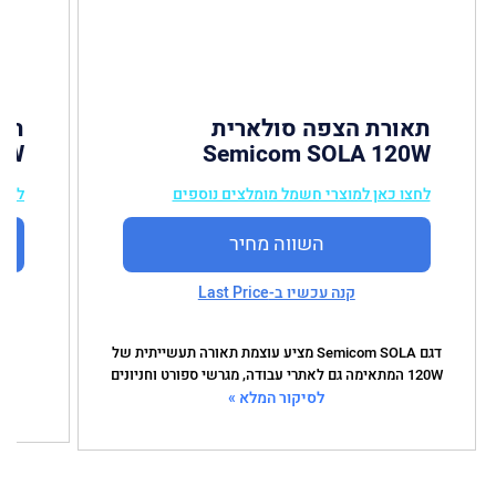
תאורת הצפה סולארית
0W
Semicom SOLA 120W
לחצו כאן למוצרי חשמל מומלצים נוספים
לחצו
השווה מחיר
קנה עכשיו ב-Last Price
דגם Semicom SOLA מציע עוצמת תאורה תעשייתית של
120W המתאימה גם לאתרי עבודה, מגרשי ספורט וחניונים
הס
לסיקור המלא »