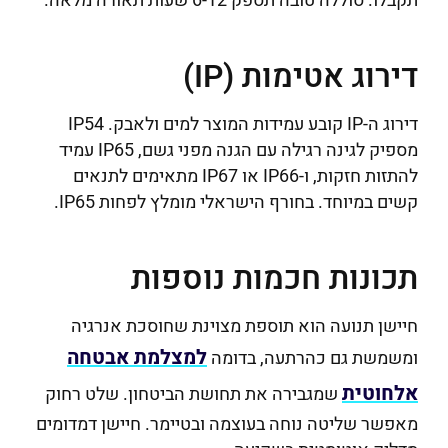
תקבלו. סוללה טובה תספק 6-12 שעות תאורה מלאה.
דירוג אטימות (IP)
דירוג ה-IP קובע עמידות המוצר למים ולאבק. IP54
מספיק לגינה רגילה עם הגנה מפני גשם, IP65 עמיד
להתזות חזקות, ו-IP66 או IP67 מתאימים לתנאים
קשים במיוחד. בחורף הישראלי מומלץ לפחות IP65.
תכונות חכמות נוספות
חיישן תנועה הוא תוספת מצוינת שחוסכת אנרגיה
למצלמת אבטחה
ומשמשת גם כהרתעה, בדומה
אלחוטית
שמגבירה את תחושת הביטחון. שלט רחוק
מאפשר שליטה נוחה בעוצמה ובטיימר. חיישן דמדומים