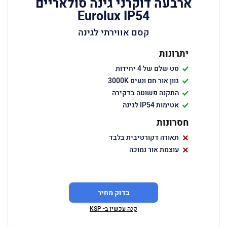
ארבעה דוקרני גינה סולאריים
Eurolux IP54
קסם אווירתי לגינה
יתרונות
סט שלם של 4 יחידות
גוון אור חם ונעים 3000K
התקנה פשוטה בדקירה
אטימות IP54 לגינה
חסרונות
תאורה דקורטיבית בלבד
עוצמת אור נמוכה
בדוק מחיר
קנה עכשיו ב- KSP