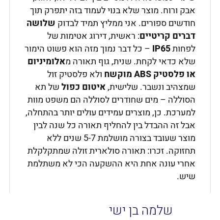
אבק ורוח. מוצר שלא בנוי לעמוד בזה יתפרק תוך
חודשים ספורים. אני ממליץ תמיד לבדוק
שלושה
דברים קריטיים
: ראשית, דירוג אטימות של
לפחות
IP65
– כל דבר נמוך מזה הוא פשוט הימור
שלא כדאי לקחת. שנית, גוף תאורה מ
אלומיניום
או פלסטיק
ABS
מוקשח
ולא פלסטיק זול
שמצהיב ונשבר. שלישית,
איטום כפול
של תא
הסוללה – מים שחודרים לסוללה הם משפט מוות
למערכת. כן, מוצרים עמידים עולים יותר בהתחלה,
אבל זה ההבדל בין להחליף תאורה כל שנה לבין
מוצר שעובד בצורה מושלמת 5-7 שנים ללא
תחזוקה. זכרו: תאורה סולארית זולה שמתקלקלת
אחרי עונה אחת היא ההשקעה הכי לא משתלמת
שיש.
שלמה בן ישי