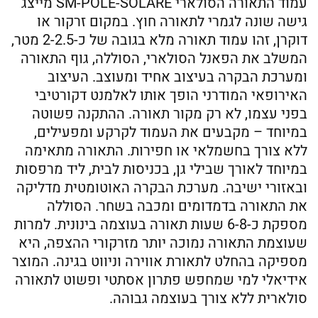
עמוד התאורה הסולארי SM-POLE-SOLARE מייצג
גישה שונה לגמרי לתאורה חוץ. במקום זרקור או
דוקרן, זהו עמוד תאורה מלא בגובה של כ-2-2.5 מטר,
המשלב את הפאנל הסולארי, הסוללה, גוף התאורה
ומערכת הבקרה בעיצוב אחיד ומעוצב. העיצוב
האירופאי המודרני הופך אותו לאלמנט דקורטיבי
בפני עצמו, לא רק מקור תאורה. ההתקנה פשוטה
במיוחד – מקבעים את העמוד לקרקע ומפעילים,
ללא צורך בחשמלאי או חפירות. התאורה מתאימה
במיוחד לאורך שבילי גן, בכניסות לבית, ליד מרפסות
ובאזורי ישיבה. מערכת הבקרה האוטומטית מדליקה
את התאורה בדמדומים ומכבה בשחר. הסוללה
מספקת כ-6-8 שעות תאורה בעוצמה בינונית. למרות
שעוצמת התאורה נמוכה יותר מזרקורי ההצפה, היא
מספיקה בהחלט לתאורת אווירה וניווט בגינה. המוצר
אידיאלי למי שמחפש פתרון אסתטי ופשוט לתאורה
סולארית ללא צורך בעוצמה גבוהה.