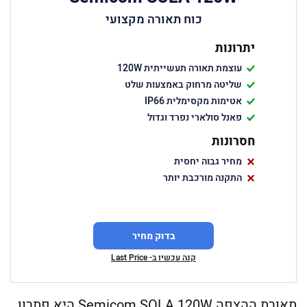
כוח תאורה מקצועי
יתרונות
עוצמת תאורה תעשייתית 120W
שליטה מרחוק באמצעות שלט
אטימות מקסימלית IP66
פאנל סולארי נפרד וגדול
חסרונות
מחיר גבוה יחסית
התקנה מורכבת יותר
בדוק מחיר
קנה עכשיו ב- Last Price
תאורת ההצפה Semicom SOLA 120W היא פתרון