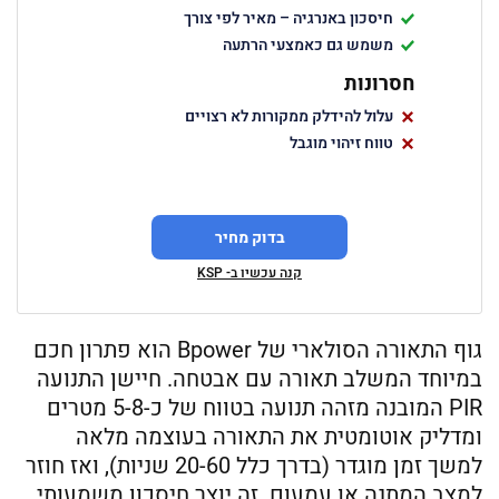
חיסכון באנרגיה – מאיר לפי צורך
משמש גם כאמצעי הרתעה
חסרונות
עלול להידלק ממקורות לא רצויים
טווח זיהוי מוגבל
בדוק מחיר
קנה עכשיו ב- KSP
גוף התאורה הסולארי של Bpower הוא פתרון חכם
במיוחד המשלב תאורה עם אבטחה. חיישן התנועה
PIR המובנה מזהה תנועה בטווח של כ-5-8 מטרים
ומדליק אוטומטית את התאורה בעוצמה מלאה
למשך זמן מוגדר (בדרך כלל 20-60 שניות), ואז חוזר
למצב המתנה או עמעום. זה יוצר חיסכון משמעותי