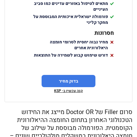
מתאים לטיפול באזורים עדינים כמו סביב
העיניים
פורמולה ישראלית איכותית המבוססת על
מחקר קליני
חסרונות
מחיר גבוה יחסית לסרומי חומצה
היאלורונית אחרים
דורש שימוש קבוע לשמירה על התוצאות
בדוק מחיר
קנה עכשיו ב- KSP
סרום Filler של Doctor OR מייצג את החידוש
הטכנולוגי האחרון בתחום החומצה ההיאלורונית
הקוסמטית. הפורמולה מבוססת על שילוב של
חומצה היאלורונית במשקלים מולקולריים שונים –