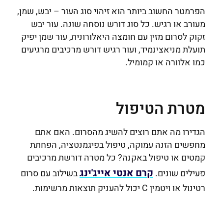
הפרמטר החשוב ביותר הוא זיהוי סוג העור – יבש, שמן,
מעורב או רגיש. כל סוג דורש נוסחה שונה. עור יבש
זקוק לסרום מזין עם חומצה היאלורונית, עור שמן יפיק
תועלת מניאצינמיד, ועור רגיש דורש מרכיבים מרגיעים
כמו אלוורה או קמומיל.
מטרת הטיפול
הגדירו מה אתם רוצים להשיג מהסרום. האם אתם
מחפשים הזנה עמוקה, טיפול בפיגמנטציה, הפחתת
קמטים או טיפול באקנה? כל מטרה דורשת מרכיבים
קרם אנטי אייג'ינג
פעילים שונים.
בשילוב עם סרום
רטינול או ויטמין C יכול להעניק תוצאות מרשימות.