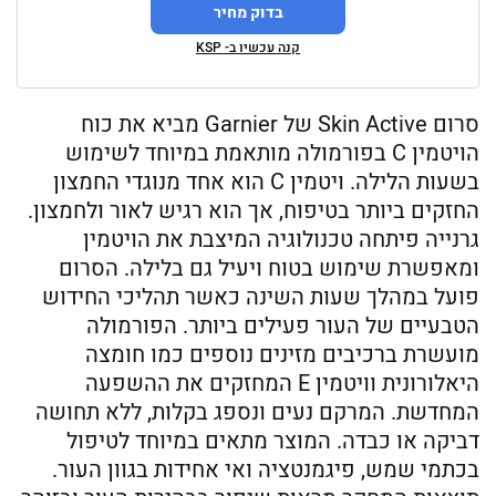
בדוק מחיר
קנה עכשיו ב- KSP
סרום Skin Active של Garnier מביא את כוח
הויטמין C בפורמולה מותאמת במיוחד לשימוש
בשעות הלילה. ויטמין C הוא אחד מנוגדי החמצון
החזקים ביותר בטיפוח, אך הוא רגיש לאור ולחמצון.
גרנייה פיתחה טכנולוגיה המיצבת את הויטמין
ומאפשרת שימוש בטוח ויעיל גם בלילה. הסרום
פועל במהלך שעות השינה כאשר תהליכי החידוש
הטבעיים של העור פעילים ביותר. הפורמולה
מועשרת ברכיבים מזינים נוספים כמו חומצה
היאלורונית וויטמין E המחזקים את ההשפעה
המחדשת. המרקם נעים ונספג בקלות, ללא תחושה
דביקה או כבדה. המוצר מתאים במיוחד לטיפול
בכתמי שמש, פיגמנטציה ואי אחידות בגוון העור.