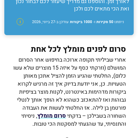
לאורך זמן. והוספנו גם מדריך שיעזור לכם לבחור נכון
ואת הכי מתאים לכם ולכן
עודכן ב-27 ביוני, 2026
ניתחנו
50 סקירות
ו-
1000 ביקורות
i
סרום לפנים מומלץ לכל אחת
אחרי שביליתי תקופה ארוכה בחיפוש אחר הסרום
המושלם (וזרקתי כסף על איזה 15 מוצרים שלא עשו
כלום), החלטתי שהגיע הזמן להציל אתכן מאותן
הטעויות. כן, אני יודעת בדיוק איך זה מרגיש לקרוא
ביקורות מדהימות באינטרנט, לקנות מוצר בציפיות
גבוהות ואז להתאכזב כשהוא לא הופך אותך לנטלי
פורטמן בן לילה. אז החלטתי לעשות את העבודה
השחורה בשבילכן – בדקתי
סרום מומלץ
, ניסיתי
והתנסיתי, עד שהגעתי למסקנות הכי טובות.