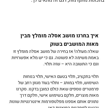
בתכונות מתקדמות, דגם זה מתאים לך.
איך בחרנו מושב אסלה מומלץ מבין
מאות המושבים בשוק
שאלה מעולה! אז בחירה של מושב אסלה מומלץ זו
באמת משימה לא פשוטה. גם כי יש מלא אפשרויות
וגם כי התשובה היא – שזה תלוי.
תלוי בתקציב, תלוי בטעם האישי, תלוי בנוחות
השימוש, תלוי במותג – ותלוי בעוד מגוון רחב של
פרמטרים נוספים שאת כולם כמובן בדקנו. סקרנו
מאות מוצרים, חלקם בשימוש אישי, חלקם דרך
נתונים אותם אספנו מפלטפורמות אינטרנטיות שונות
והגענו למסקנות המוצגות כאן.