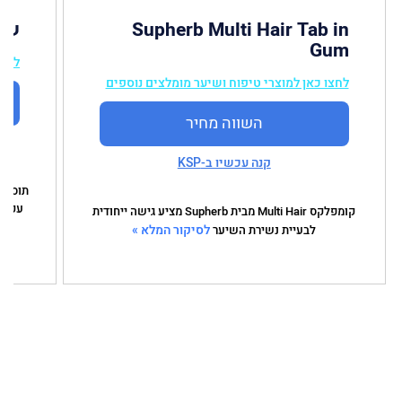
Supherb Multi Hair Tab in
שורשים
Gum
לחצו
לחצו כאן למוצרי טיפוח ושיער מומלצים נוספים
השווה מחיר
קנה עכשיו ב-KSP
עקרונ
קומפלקס Multi Hair מבית Supherb מציע גישה ייחודית
לסיקור המלא »
לבעיית נשירת השיער