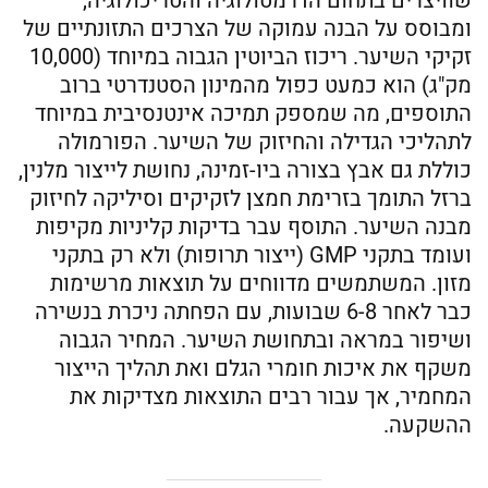
שוויצרים בתחום הדרמטולוגיה והטריכולוגיה,
ומבוסס על הבנה עמוקה של הצרכים התזונתיים של
זקיקי השיער. ריכוז הביוטין הגבוה במיוחד (10,000
מק"ג) הוא כמעט כפול מהמינון הסטנדרטי ברוב
התוספים, מה שמספק תמיכה אינטנסיבית במיוחד
לתהליכי הגדילה והחיזוק של השיער. הפורמולה
כוללת גם אבץ בצורה ביו-זמינה, נחושת לייצור מלנין,
ברזל התומך בזרימת חמצן לזקיקים וסיליקה לחיזוק
מבנה השיער. התוסף עבר בדיקות קליניות מקיפות
ועומד בתקני GMP (ייצור תרופות) ולא רק בתקני
מזון. המשתמשים מדווחים על תוצאות מרשימות
כבר לאחר 6-8 שבועות, עם הפחתה ניכרת בנשירה
ושיפור במראה ובתחושת השיער. המחיר הגבוה
משקף את איכות חומרי הגלם ואת תהליך הייצור
המחמיר, אך עבור רבים התוצאות מצדיקות את
ההשקעה.