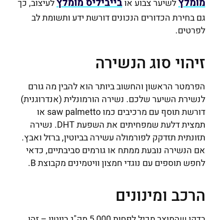
מומלץ
בייביליס מומלץ
לשיער צבוע או
לעיצוב, כך
גם בחירת הכדורים הנכונים דורשת ידע ותשומת לב
לפרטים.
זיהוי סוג הנשירה
הפרמטר הראשון והחשוב ביותר הוא להבין מה גורם
לנשירת השיער שלכם. נשירה הורמונלית (אנדרוגנית)
דורשת תוסף עם מרכיבים כמו saw palmetto או
תמצית דלעת שמפחיתים את השפעת DHT. נשירה
תזונתית תזדקק לפורמולה עשירה בביוטין, ברזל ואבץ.
אם הנשירה נובעת ממתח או גורמים סביבתיים, כדאי
לחפש תוספים עם נוגדי חמצון וויטמינים מקבוצת B.
הרכב ומינונים
בדקו שהמוצר מכיל לפחות 5,000 מק"ג ביוטין – זהו