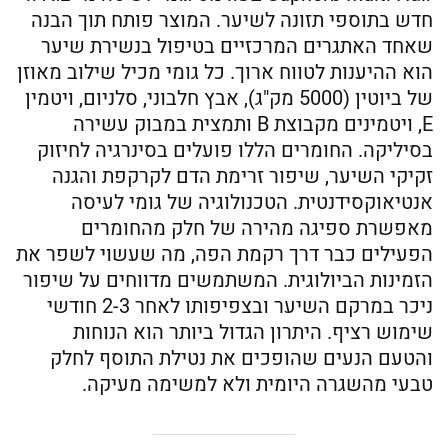
חדש בתוספי תזונה לשיער. המוצר פותח תוך הבנה
שאחד האתגרים המרכזיים בטיפול בנשירת שיער
הוא ההיענות לטווח ארוך. כל גומי מכיל שילוב מאוזן
של ביוטין (5000 מק"ג), אבץ חלבוני, סלניום, ויטמין
E, ויטמינים מקבוצת B ותמצית במבוק עשירה
בסיליקה. החומרים הללו פועלים בסינרגיה לחיזוק
זקיקי השיער, שיפור זרימת הדם לקרקפת והגנה
אנטיאוקסידנטית. הטכנולוגיה של גומי לעיסה
מאפשרת ספיגה מהירה של חלק מהחומרים
הפעילים כבר דרך רקמת הפה, מה שעשוי לשפר את
הזמינות הביולוגית. המשתמשים מדווחים על שיפור
ניכר במרקם השיער ובצפיפותו לאחר 2-3 חודשי
שימוש רציף. היתרון הגדול ביותר הוא הנוחות
והטעם הנעים שהופכים את נטילת התוסף לחלק
טבעי מהשגרה היומית ולא למשימה מעיקה.