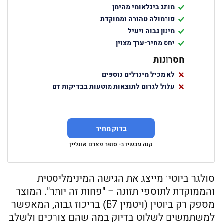
מותג בינלאומי מהימן
פורמולה טהורה וממוקדת
מינון גבוה ויעיל
יחס מחיר-ערך מצוין
חסרונות
לא מכיל מינרלים נוספים
עלול לגרום לתוצאות מוטעות בבדיקות דם
בדוק מחיר
קנה עכשיו ב- סופר פארם אונליין
סולגר ביוטין מייצג את הגישה המינימליסטית
והממוקדת לתוספי תזונה – "פחות זה יותר". המוצר
מספק רק ביוטין (ויטמין B7) בריכוז גבוה, המאפשר
למשתמשים לשלוט בדיוק במה שהם צורכים ולשלב