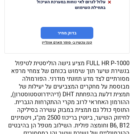
עלול לגרום לאי נוחות במערכת העיכול
בתחילת השימוש
בדוק מחיר
קנה עכשיו ב- סופר פארם אונליין
FULL HR P-1000 מציע גישה הוליסטית לטיפול
בנשירת שיער תוך שימוש בכוחם של צמחי מרפא
מסורתיים לצד מדע תזונתי מודרני. הפורמולה
מבוססת על מחקרים המצביעים על יעילות של
תמצית דלעת בהפחתת DHT (דיהידרוטסטוסטרון),
ההורמון האחראי לרוב מקרי ההתקרחות הגברית.
התוסף כולל גם תמצית במבוק עשירה בסיליקה
לחיזוק השיער, ביוטין בריכוז 2500 מק"ג, ויטמינים
B6, B12 וחומצה פולית. השילוב מטפל הן בהיבטים
ההורמונליים של נשירת שיער והן במחסורים