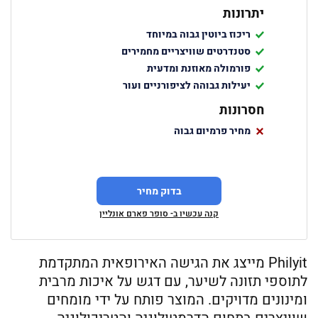
יתרונות
ריכוז ביוטין גבוה במיוחד
סטנדרטים שוויצריים מחמירים
פורמולה מאוזנת ומדעית
יעילות גבוהה לציפורניים ועור
חסרונות
מחיר פרמיום גבוה
בדוק מחיר
קנה עכשיו ב- סופר פארם אונליין
Philyit מייצג את הגישה האירופאית המתקדמת
לתוספי תזונה לשיער, עם דגש על איכות מרבית
ומינונים מדויקים. המוצר פותח על ידי מומחים