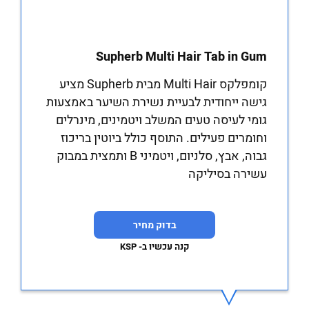
Supherb Multi Hair Tab in Gum
קומפלקס Multi Hair מבית Supherb מציע
גישה ייחודית לבעיית נשירת השיער באמצעות
גומי לעיסה טעים המשלב ויטמינים, מינרלים
וחומרים פעילים. התוסף כולל ביוטין בריכוז
גבוה, אבץ, סלניום, ויטמיני B ותמצית במבוק
עשירה בסיליקה
בדוק מחיר
קנה עכשיו ב- KSP