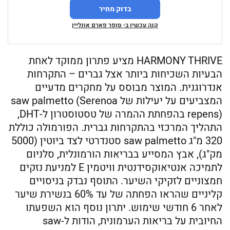
בדוק מחיר
קנה עכשיו ב- סופר פארם אונליין
HARMONY THRIVE מציע פתרון ממוקד לאחת
הבעיות השכיחות ביותר אצל גברים – התקרחות
אנדרוגנית. המוצר מבוסס על מחקרים מדעיים
המצביעים על יעילות של saw palmetto (Serenoa
repens) בהפחתת ההמרה של טסטוסטרון ל-DHT,
התהליך המרכזי בהתקרחות גברית. הפורמולה כוללת
320 מ"ג saw palmetto סטנדרטי לצד ביוטין (5000
מק"ג), אבץ המסייע בבריאות הורמונלית, סלניום
לתמיכה אנטיאוקסידנטית וויטמין E למניעת נזקים
חמצוניים לזקיקי השיער. התוסף נבדק בניסויים
קליניים שהראו הפחתה של עד 60% בנשירת שיער
לאחר 6 חודשי שימוש. יתרון נוסף הוא השפעתו
החיובית על בריאות הערמונית, הודות ל-saw