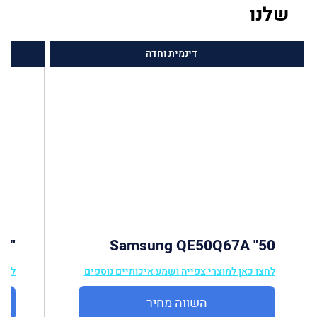
שלנו
דינמית וחדה
"50 TCL QLED 50C725
50" Samsung QE50Q67A
לחצו כאן למוצרי צפייה ושמע איכותיים נוספים
לחצו
השווה מחיר