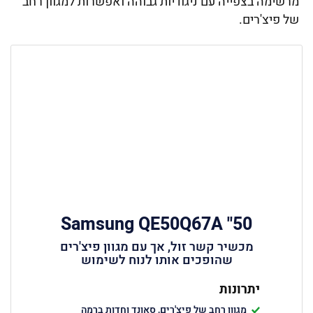
מרשימה בצפייה עם ניגודיות גבוהה ואפשרות למגוון רחב
של פיצ'רים.
50" Samsung QE50Q67A
מכשיר קשר זול, אך עם מגוון פיצ'רים
שהופכים אותו לנוח לשימוש
יתרונות
מגוון רחב של פיצ'רים, סאונד וחדות ברמה