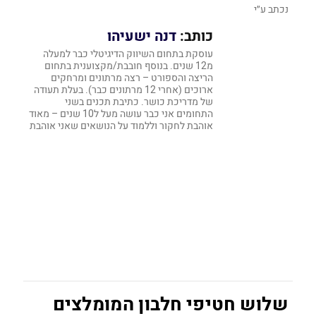
נכתב ע״י
כותב:
דנה ישעיהו
עוסקת בתחום השיווק הדיגיטלי כבר למעלה
מ12 שנים. בנוסף חובבת/מקצוענית בתחום
הריצה והספורט – רצה מרתונים ומרחקים
ארוכים (אחרי 12 מרתונים כבר). בעלת תעודה
של מדריכת כושר. כתיבת תכנים בשני
התחומים אני כבר עושה מעל ל10 שנים – מאוד
אוהבת לחקור וללמוד על הנושאים שאני אוהבת
שלוש חטיפי חלבון המומלצים