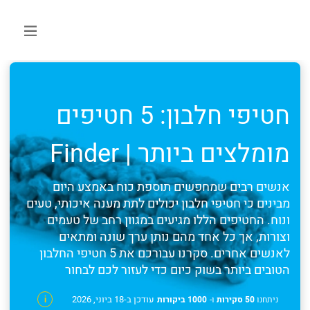
חטיפי חלבון: 5 חטיפים
מומלצים ביותר | Finder
אנשים רבים שמחפשים תוספת כוח באמצע היום
מבינים כי חטיפי חלבון יכולים לתת מענה איכותי, טעים
ונוח. החטיפים הללו מגיעים במגוון רחב של טעמים
וצורות, אך כל אחד מהם נותן ערך שונה ומתאים
לאנשים אחרים. סקרנו עבורכם את 5 חטיפי החלבון
הטובים ביותר בשוק כיום כדי לעזור לכם לבחור
עודכן ב-18 ביוני, 2026
ניתחנו
50 סקירות
ו-
1000 ביקורות
i