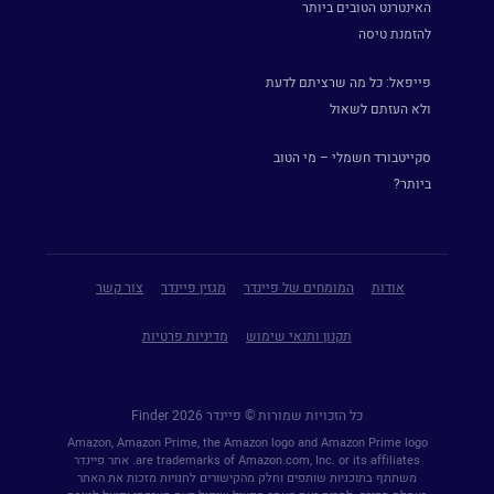
האינטרנט הטובים ביותר
להזמנת טיסה
פייפאל: כל מה שרציתם לדעת
ולא העזתם לשאול
סקייטבורד חשמלי – מי הטוב
ביותר?
אודות
המומחים של פיינדר
מגזין פיינדר
צור קשר
תקנון ותנאי שימוש
מדיניות פרטיות
כל הזכויות שמורות © פיינדר Finder 2026
Amazon, Amazon Prime, the Amazon logo and Amazon Prime logo
are trademarks of Amazon.com, Inc. or its affiliates. אתר פיינדר
משתתף בתוכניות שותפים וחלק מהקישורים לחנויות מזכות את האתר