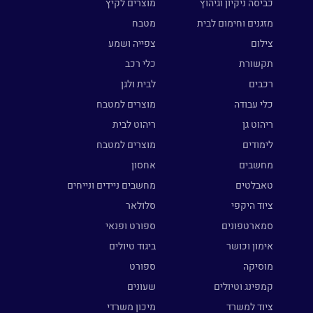
כביסה ניקיון וגיהוץ
מוצרים לקיץ
מזגנים וחימום לבית
מטבח
צילום
צפייה ושמע
תקשורת
כלי רכב
רכבים
לבית ולגן
כלי עבודה
מוצרים למטבח
ריהוט גן
ריהוט לבית
לימודים
מוצרים למטבח
מחשבים
אחסון
טאבלטים
מחשבים ניידים ונייחים
ציוד היקפי
סלולאר
סמארטפונים
ספורט ופנאי
אימון וכושר
ביגוד טיולים
מוסיקה
ספורט
קמפינג וטיולים
שעונים
ציוד למשרד
מיכון משרדי