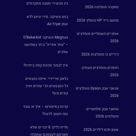
בין מכשירי מטבח מתקדמים
מסקרה מומלצת 2026
בוש משיקה: סירי טיגון ללא
מחשב נייד HP מומלץ 2026
שמן Air Fryer
אופניים חשמליים מומלצים
Magnus משיקה: D’BakerAid
2026
– “עוזר אפייה” ביתי בשלושה
שלבים
כיריים גז מומלצות 2026
איך לבחור מכונת קפה ביתית?
רחפנים מומלצים מעודכן
2026
בלאק פריידיי: איפה נמצאים
כל המבצעים הכי שווים ואיך
שואבי אבק Dyson מומלצים
קונים נכון?
2026
קניות באינטרנט – איך זה עובד
שואבי אבק אלחוטיים
ומה חשוב לדעת?
מומלצים 2026
מדיח כלים: 8 דברים שלא
שעון חכם לילדים 2026
תארתם לעצמכם שתוכלו