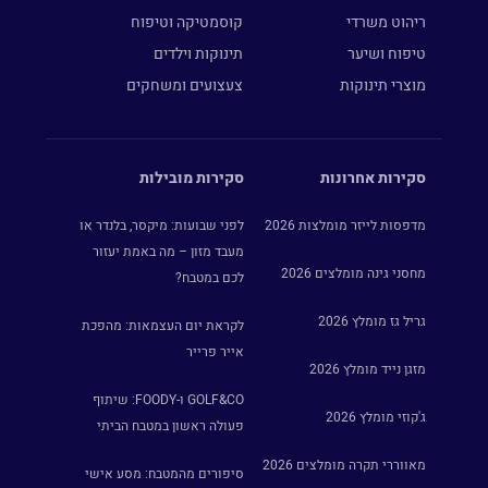
ריהוט משרדי
קוסמטיקה וטיפוח
טיפוח ושיער
תינוקות וילדים
מוצרי תינוקות
צעצועים ומשחקים
סקירות אחרונות
סקירות מובילות
מדפסות לייזר מומלצות 2026
לפני שבועות: מיקסר, בלנדר או
מעבד מזון – מה באמת יעזור
מחסני גינה מומלצים 2026
לכם במטבח?
גריל גז מומלץ 2026
לקראת יום העצמאות: מהפכת
אייר פרייר
מזגן נייד מומלץ 2026
GOLF&CO ו-FOODY: שיתוף
ג'קוזי מומלץ 2026
פעולה ראשון במטבח הביתי
מאווררי תקרה מומלצים 2026
סיפורים מהמטבח: מסע אישי