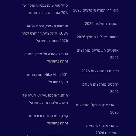
סייל סוף עונה בקניוני עופר: עד
מאווררי תקרה מומלצים 2026
70% הנחה בעשרות חנויות
מסקרה מומלצת 2026
חופשת קאפרי, גרסת JACK
KUBA: קולקציית הריזורט לקיץ
מחשב נייד HP מומלץ 2026
2026 נוחתת בישראל
אופניים חשמליים מומלצים
הנעל האהובה על אילון מאסק
2026
נחתה בישראל
כיריים גז מומלצות 2026
Nike Mind 001 נחת בחנויות
נייקי בישראל
רחפנים מומלצים מעודכן
2026
מותג האופנה MUNICIPAL של
מארק וולברג נחת בישראל
שואבי אבק Dyson מומלצים
2026
קולקציית קרוקס ובובספוג
נחתה בישראל
שואבי אבק אלחוטיים
מומלצים 2026