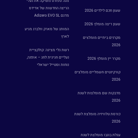
מגה ספורט משיקה את נעלי
הריצה החדשות של אדידס
שעון חכם לילדים 2026
מדגם Adizero EVO SL
שעון ריצה מומלץ 2026
המותג של מארק וולברג מגיע
לארץ
מקרנים ביתיים מומלצים
2026
רשת גלי מציגה: קולקציית
נעליים חגיגית לחג – אופנה,
מקרר יין מומלץ 2026
נוחות וסטייל ישראלי
קורקינטים חשמליים מומלצים
2026
מדבקות שם מומלצות לשנת
2026
כורסת טלוויזיה מומלצת לשנת
2026
עגלת בוגבו מומלצת לשנת