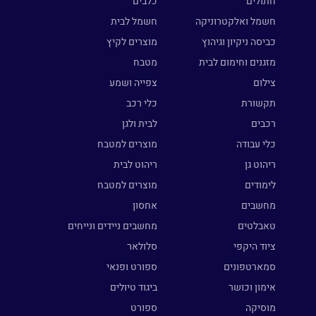
חתולים
כלבים
חשמל ואלקטרוניקה
חשמל לבית
כביסה ניקיון וגיהוץ
מוצרים לקיץ
מזגנים וחימום לבית
מטבח
צילום
צפייה ושמע
תקשורת
כלי רכב
רכבים
לבית ולגן
כלי עבודה
מוצרים למטבח
ריהוט גן
ריהוט לבית
לימודים
מוצרים למטבח
מחשבים
אחסון
טאבלטים
מחשבים ניידים ונייחים
ציוד היקפי
סלולאר
סמארטפונים
ספורט ופנאי
אימון וכושר
ביגוד טיולים
מוסיקה
ספורט