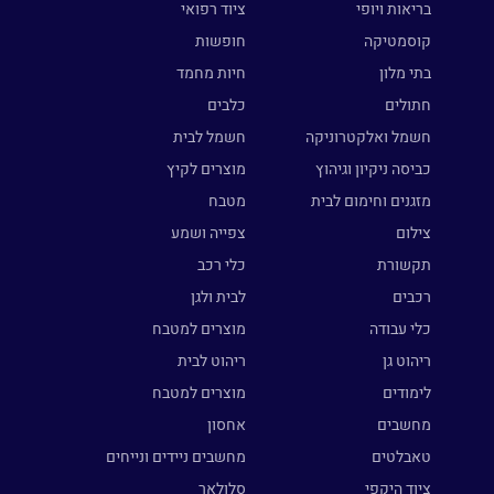
בריאות ויופי
ציוד רפואי
קוסמטיקה
חופשות
בתי מלון
חיות מחמד
חתולים
כלבים
חשמל ואלקטרוניקה
חשמל לבית
כביסה ניקיון וגיהוץ
מוצרים לקיץ
מזגנים וחימום לבית
מטבח
צילום
צפייה ושמע
תקשורת
כלי רכב
רכבים
לבית ולגן
כלי עבודה
מוצרים למטבח
ריהוט גן
ריהוט לבית
לימודים
מוצרים למטבח
מחשבים
אחסון
טאבלטים
מחשבים ניידים ונייחים
ציוד היקפי
סלולאר