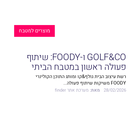
מוצרים למטבח
GOLF&CO ו-FOODY: שיתוף
פעולה ראשון במטבח הביתי
רשת עיצוב הבית גולף&קו ומותג התוכן הקולינרי
FOODY משיקות שיתוף פעולה...
28/02/2026
מאת:
מערכת אתר finder