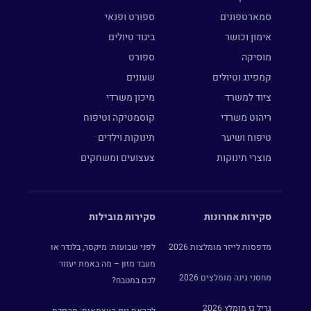
סמארטפונים
ספורט ופנאי
אימון וכושר
ביגוד טיולים
מוסיקה
ספורט
קמפינג וטיולים
שעונים
ציוד למשרד
מיכון משרדי
ריהוט משרדי
קוסמטיקה וטיפוח
טיפוח ושיער
תינוקות וילדים
מוצרי תינוקות
צעצועים ומשחקים
סקירות אחרונות
סקירות מובילות
מדפסות לייזר מומלצות 2026
לפני שבועות: מיקסר, בלנדר או
מעבד מזון – מה באמת יעזור
מחסני גינה מומלצים 2026
לכם במטבח?
גריל גז מומלץ 2026