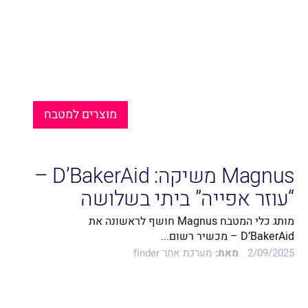
מוצרים למטבח
Magnus משיקה: D’BakerAid –
“עוזר אפייה” ביתי בשלושה
שלבים
מותג כלי המטבח Magnus חושף לראשונה את
D’BakerAid – מכשיר רשום...
2/09/2025
מאת:
מערכת אתר finder