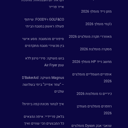
לקראת יום העצמאות: מהפכת
אייר פרייר
מזגן נייד מומלץ 2026
GOLF&CO ו-FOODY: שיתוף
ג'קוזי מומלץ 2026
פעולה ראשון במטבח הביתי
מאווררי תקרה מומלצים 2026
סיפורים מהמטבח: מסע אישי
בין מכשירי מטבח מתקדמים
מסקרה מומלצת 2026
בוש משיקה: סירי טיגון ללא
מחשב נייד HP מומלץ 2026
שמן Air Fryer
אופניים חשמליים מומלצים
Magnus משיקה: D’BakerAid
2026
– “עוזר אפייה” ביתי בשלושה
שלבים
כיריים גז מומלצות 2026
איך לבחור מכונת קפה ביתית?
רחפנים מומלצים מעודכן
2026
בלאק פריידיי: איפה נמצאים
כל המבצעים הכי שווים ואיך
שואבי אבק Dyson מומלצים