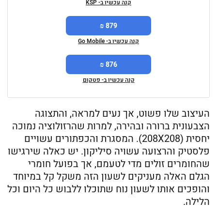
קנה עכשיו ב- KSP
879 ₪
קנה עכשיו ב- Go Mobile
876 ₪
קנה עכשיו ב- פטקום
העיצוב שלו פשוט, אך נעים למראה, והתצוגה
הצבעונית ברורה ובהירה, למרות שהרזולוציה נמוכה
יחסית (208X208). המסגרת והכפתורים עשויים
פלסטיק והרצועה עשויה סיליקון. יש כאלה שירגישו
שהחומרים זולים מדי לטעמם, אך בפועל חומרי
הגלם האלה מעניקים לשעון הזה משקל קל במיוחד
והופכים אותו לשעון נוח שתוכלו ללבוש כל היום וכל
הלילה.