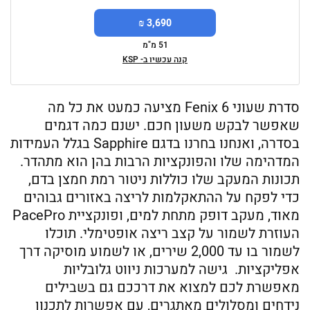
3,690 ₪
51 מ"מ
קנה עכשיו ב- KSP
סדרת שעוני Fenix 6 מציעה כמעט את כל מה
שאפשר לבקש משעון חכם. ישנם כמה דגמים
בסדרה, ואנחנו בחרנו בדגם Sapphire בגלל העמידות
המדהימה שלו והפונקציות הרבות בהן הוא מתהדר.
תכונות המעקב שלו כוללות ניטור רמת חמצן בדם,
כדי לפקח על ההתאקלמות לריצה באזורים גבוהים
מאוד, מעקב דופק מתחת למים, ופונקציית PacePro
העוזרת לשמור על קצב ריצה אופטימלי. תוכלו
לשמור בו עד 2,000 שירים, או לשמוע מוסיקה דרך
אפליקציות. גישה למערכות ניווט גלובליות
מאפשרת לכם למצוא את דרככם גם בשבילים
נידחים ומסלולים מאתגרים, עם אפשרות לתכנון