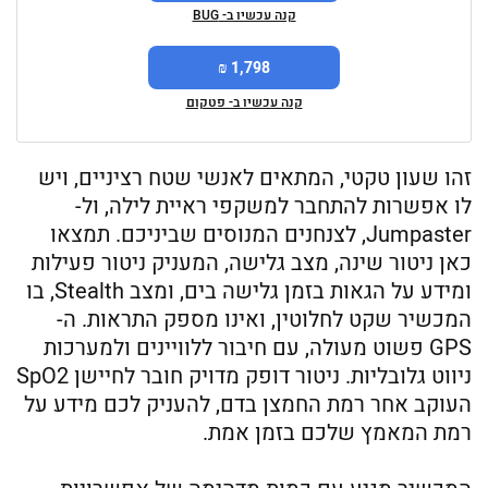
קנה עכשיו ב- BUG
1,798 ₪
קנה עכשיו ב- פטקום
זהו שעון טקטי, המתאים לאנשי שטח רציניים, ויש
לו אפשרות להתחבר למשקפי ראיית לילה, ול-
Jumpaster, לצנחנים המנוסים שביניכם. תמצאו
כאן ניטור שינה, מצב גלישה, המעניק ניטור פעילות
ומידע על הגאות בזמן גלישה בים, ומצב Stealth, בו
המכשיר שקט לחלוטין, ואינו מספק התראות. ה-
GPS פשוט מעולה, עם חיבור ללוויינים ולמערכות
ניווט גלובליות. ניטור דופק מדויק חובר לחיישן SpO2
העוקב אחר רמת החמצן בדם, להעניק לכם מידע על
רמת המאמץ שלכם בזמן אמת.