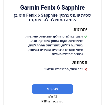
Garmin Fenix 6 Sapphire
פסגת שעוני גרמין, Fenix 6 Sapphire הוא בן
הלוויה המושלם להרפתקנים
יתרונות
תצוגה גדולה ונוחה לקריאה, עמוס פונקציות
שימושיות, מקום אחסון למוסיקה, מגיע
בשלושה גדלים, ניטור דופק מתחת למים,
עשוי חומרים איכותיים ועמידים במיוחד,
ובעל חיי סוללה מעולים.
חסרונות
יקר מאוד, מסיבי ולא אלגנטי.
3,349 ₪
42 מ"מ
קנה עכשיו ב- KSP