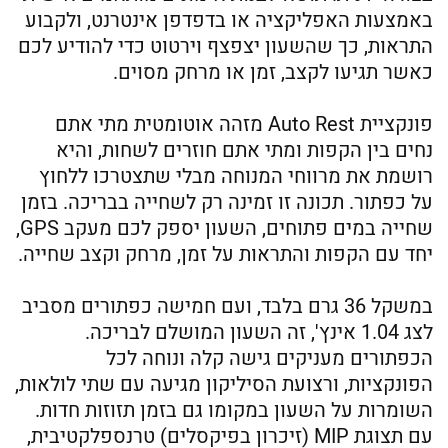
באמצעות האפליקציה או בדפדפן אינטרנט, ולקבוע
התראות, כך שהשעון יצפצף וירטוט כדי להודיע לכם
כאשר תגיעו לקצב, זמן או מרחק מסוים.
פונקציית Auto Rest מזהה אוטומטית מתי אתם
נחים בין הקפות ומתי אתם חוזרים לשחות, והיא
רושמת את מרווחי המנוחה מבלי שתצטרכו ללחוץ
על כפתור. תכונה זו זמינה רק לשחייה בבריכה. בזמן
שחייה במים פתוחים, השעון יספק לכם מעקב GPS,
יחד עם הקפות והתראות על זמן, מרחק וקצב שחייה.
במשקל 36 גרם בלבד, ועם חמישה כפתורים מסביב
לצג 1.04 אינץ', זה השעון המושלם לבריכה.
הכפתורים מעניקים גישה קלה ונוחה לכל
הפונקציות, ורצועת הסיליקון מגיעה עם שתי לולאות,
השומרות על השעון במקומו גם בזמן תזוזות חדות.
עם תצוגת MIP (זיכרון בפיקסלים) טרנספלקטיבית,