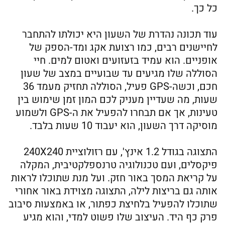
כל כך.
עוד תכונה נהדרת של השעון היא יכולתו להתחבר
לחיישנים רבים, כמו רצועת אקג ומד-הספק של
אופניים. הוא עמיד בזעזועים ואטום למים. חיי
הסוללה שלו מגיעים עד שבועיים במצב של שעון
חכם, וכשה-GPS פעיל, הסוללה תחזיק מעמד 36
שעות, מה שעדיין מעניק לכם המון זמן שימוש בין
טעינות, אך אם תבחרו להפעיל את ה-GPS ולשמוע
מוסיקה דרך השעון, הוא יעבוד 10 שעות בלבד.
התצוגה בגודל 1.2 אינץ', עם רזולוציית 240X240
פיקסלים, ועם טכנולוגיה טרנספלקטיבית, המקלה
על קריאת המסך באור חזק. ועל מנת שתוכלו לראות
אותה גם בריצות לילה, התצוגה מצוידת באור אחורי
שתוכלו להפעיל בלחיצת כפתור, או באמצעות סיבוב
פרק כף היד. העיצוב שלו פשוט למדי, והוא מגיע