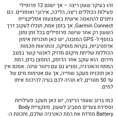
זהו בעיקר שעון ריצה – אך ישנם 12 פרופילי
פעילות הכוללים ריצה, הליכה, אירובי ואופניים. הם
ניתנים להתאמה אישית באמצעות אפליקציית
Garmin Connect, אך בזמן אמת, תוכלו לעקוב דרך
השעון רק אחר שישה פרופילים בכל זמן נתון.
בנוסף ל- GPS המובנה, יש כאן תוכניות אימון
אדפטיביות, בקרות מוסיקה, והתראות חכמות
הכוללות שליחת מיקום מדויק לאנשי קשר במצב
חירום. הוא עוקב אחר הדופק, החמצן בדם, רמת
המתח והאנרגיה, ומגיע גם עם ניטור שינה. אמנם אין
כאן תוכנית מעקב שחייה, אך עם אטימות מים של
עד 50 מטרים, לא תהיה לכם בעיה להיכנס איתו
למים.
כמו ברוב שעוני הריצה, יש כאן מעקב פעילויות
וספירת צעדים מסביב לשעון. פונקציית Body
Battery מודדת את רמת האנרגיה שלכם, ותכונת ה-