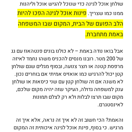
שולחן אוכל לגינה כדי שנוכל להגיש אוכל וליהנות
פינות אוכל לגינה הפכו להיות
ממנו כמו שצריך.
הלב הפועם של הבית, המקום שבו המשפחה
באמת מתחברת.
אבל בואו נודה באמת – לא כולנו בונים פנטהאוז עם גג
של 200 מטר. רובנו מנסים להכניס משהו נחמד לאיזה
מרפסת קטנה או חצר צנועה, ובסוף מגלים שגם שולחן
קטן יכול להרגיש כמו אואזיס אמיתי אם בוחרים נכון.
לא משנה אם זה שולחן קטן עם שני כיסאות או שולחן
ענק למשפחה גדולה, העיקר שזה יהיה מקום שלכם,
מקום שבו תרצו לבלות ולא רק לצלם תמונות
לאינסטגרם.
והאמת? הכי חשוב זה לא איך זה נראה, אלא איך זה
מרגיש. כי בסוף, פינת אוכל לגינה איכותית זה המקום