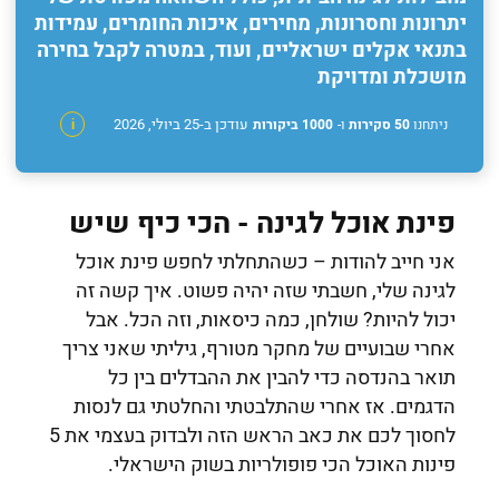
יתרונות וחסרונות, מחירים, איכות החומרים, עמידות
בתנאי אקלים ישראליים, ועוד, במטרה לקבל בחירה
מושכלת ומדויקת
עודכן ב-25 ביולי, 2026
ניתחנו
50 סקירות
ו-
1000 ביקורות
i
פינת אוכל לגינה - הכי כיף שיש
אני חייב להודות – כשהתחלתי לחפש פינת אוכל
לגינה שלי, חשבתי שזה יהיה פשוט. איך קשה זה
יכול להיות? שולחן, כמה כיסאות, וזה הכל. אבל
אחרי שבועיים של מחקר מטורף, גיליתי שאני צריך
תואר בהנדסה כדי להבין את ההבדלים בין כל
הדגמים. אז אחרי שהתלבטתי והחלטתי גם לנסות
לחסוך לכם את כאב הראש הזה ולבדוק בעצמי את 5
פינות האוכל הכי פופולריות בשוק הישראלי.