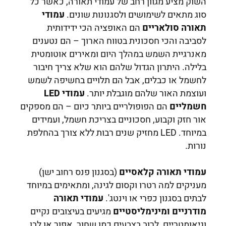
השוק מציע מגוון רחב של עמודי תאורה, כאשר כל
סוג מתאים לשימושים ולסגנונות שונים.
עמודי
תאורה סולאריים
הם האופציה הכי ידידותית
לסביבה והכי חסכונית בטווח הארוך – הם נטענים
מאנרגיית השמש במהלך היום ומאירים אוטומטית
בלילה. היתרון הגדול שלהם הוא שלא צריך חיבור
לחשמל או כבלים, אבל הם תלויים בחשיפה לשמש
ועוצמת האור שלהם מוגבלת יותר.
עמודי LED
חשמליים
הם הפופולריים ביותר כיום – הם מספקים
אור חזק וקבוע, חסכוניים בצריכת חשמל, ועמידים
במיוחד. LED מחזיק שנים רבות ללא צורך בהחלפת
נורות.
עמודי תאורה קלאסיים
(בסגנון פנס רחוב ישן)
מעניקים למה רטרו וקסום לגינה, ומתאימים במיוחד
לבתים בסגנון כפרי או וינטג'.
עמודי תאורה
מודרניים ומינימליסטיים
מגיעים בעיצובים נקיים
וגיאומטריים, לרוב בצבעים כמו שחור, אפור או לבן,