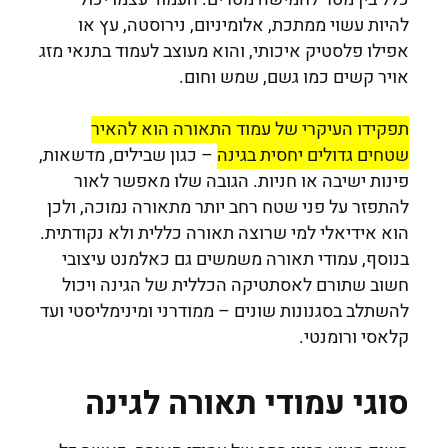
להיות עשוי ממתכת, אלומיניום, נירוסטה, עץ או
אפילו פלסטיק איכותי, והוא מעוצב לעמוד בתנאי מזג
אויר קשים כמו גשם, שמש וחום.
תפקידו העיקרי של עמוד התאורה הוא להאיר
שטחים גדולים יחסית בגינה
– כגון שבילים, מדשאות,
פינות ישיבה או חניות. הגובה שלו מאפשר לאור
להתפזר על פני שטח רחב יותר מתאורה נמוכה, ולכן
הוא אידיאלי למי שרוצה תאורה כללית ולא נקודתית.
בנוסף, עמודי תאורה משמשים גם כאלמנט עיצובי
חשוב שתורם לאסתטיקה הכללית של הגינה ויכול
להשתלב בסגנונות שונים – ממודרני ומינימליסטי ועד
קלאסי ורומנטי.
סוגי עמודי תאורה לגינה