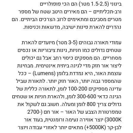
בינוני (1.5-2.5 מטר) הם הכי פופולריים
ורב-תכליתיים – הם מאירים היטב שטח של מספר
מטרים מסביבם ומתאימים לרוב הצרכים הביתיים. הם
נהדרים להארת פינות ישיבה, מדשאות וכניסות.
עמודי תאורה גבוהים (3-5 מטר) מיועדים להארת
שטחים גדולים כמו חניות, גינות ציבוריות או נכסים
מסחריים. הם מספקים כיסוי רחב אבל גם יכולים
ליצור אור חזק מדי לגינה ביתית אינטימית. מבחינת
עוצמת האור, היא נמדדת בלומן (Lumens) – ככל
שהמספר גבוה יותר, האור חזק יותר. לתאורת שביל
עדינה מספיקים 100-200 לומן, לתאורה כללית של
הגינה כדאי 300-600 לומן, ולהארת חניות או שטחים
גדולים צריך 800 לומן ומעלה. חשוב גם לשקול את
טמפרטורת הצבע של האור – אור חם (2700-
3000K) יוצר אווירה נעימה ורומנטית, בעוד אור
לבן-קר (5000K+) מתאים יותר לאזורי עבודה ויוצר