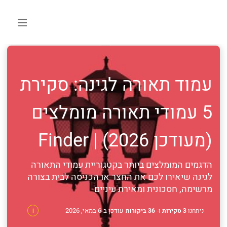
עמוד תאורה לגינה: סקירת
5 עמודי תאורה מומלצים
(מעודכן 2026) | Finder
הדגמים המומלצים ביותר בקטגוריית עמודי התאורה
לגינה שיאירו לכם את החצר או הכניסה לבית בצורה
מרשימה, חסכונית ומאירת עיניים
עודכן ב-6 במאי, 2026
ניתחנו
3 סקירות
ו-
36 ביקורות
i