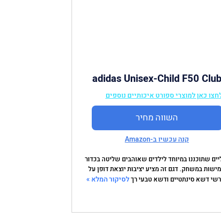
adidas Unisex-Child F50 Clu
Football Boots Flexible
חצו כאן למוצרי ספורט איכותיים נוספים
Ground
השווה מחיר
קנה עכשיו ב-Amazon
יים שתוכננו במיוחד לילדים שאוהבים שליטה בכדור
מישות במשחק. דגם זה מציע יציבות יוצאת דופן על
לסיקור המלא »
שי דשא סינתטיים ודשא טבעי רך