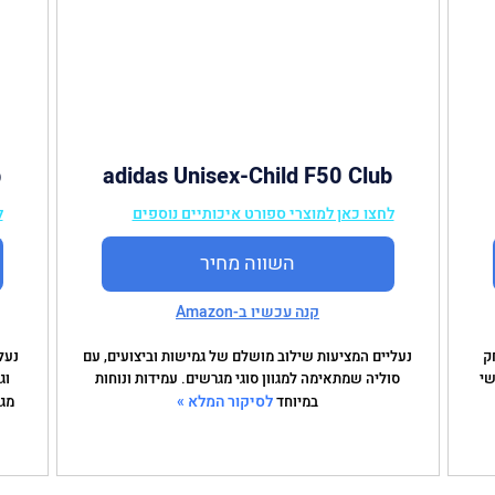
b
adidas Unisex-Child F50 Club
Firm Multi Ground Sneaker
לחצו כאן למוצרי ספורט איכותיים נוספים
ל
השווה מחיר
קנה עכשיו ב-Amazon
ק
נעליים המציעות שילוב מושלם של גמישות וביצועים, עם
נעל
שי
סוליה שמתאימה למגוון סוגי מגרשים. עמידות ונוחות
וג
לסיקור המלא »
במיוחד
מגר