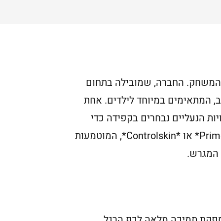
 המשחק. החברה, שמובילה בתחום
ב, המתאימים במיוחד לילדים. אחת
ות הנעליים נבחרים בקפידה כדי
להבטיח עמידות לאורך זמן, גם בשימוש אינטנסיבי על מגרשים שונים. טכנולוגיות כמו *Primemesh* או *Controlskin*, המוטמעות
 המגרש.
מספקת תמיכה מלאה לכף הרגל