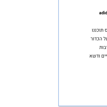
adid
 של אדידס תוכננו
ל הכדור
בות
ים ודשא