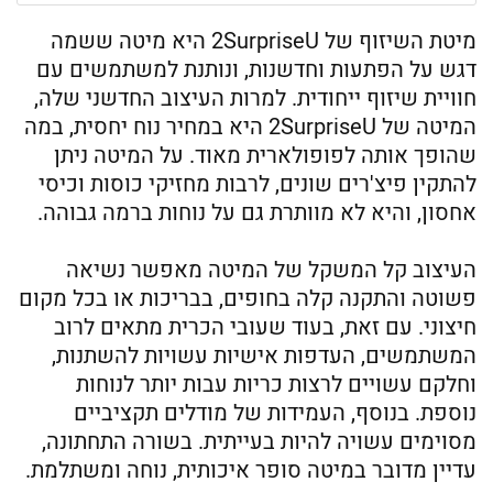
מיטת השיזוף של 2SurpriseU היא מיטה ששמה
דגש על הפתעות וחדשנות, ונותנת למשתמשים עם
חוויית שיזוף ייחודית. למרות העיצוב החדשני שלה,
המיטה של 2SurpriseU היא במחיר נוח יחסית, במה
שהופך אותה לפופולארית מאוד. על המיטה ניתן
להתקין פיצ'רים שונים, לרבות מחזיקי כוסות וכיסי
אחסון, והיא לא מוותרת גם על נוחות ברמה גבוהה.
העיצוב קל המשקל של המיטה מאפשר נשיאה
פשוטה והתקנה קלה בחופים, בבריכות או בכל מקום
חיצוני. עם זאת, בעוד שעובי הכרית מתאים לרוב
המשתמשים, העדפות אישיות עשויות להשתנות,
וחלקם עשויים לרצות כריות עבות יותר לנוחות
נוספת. בנוסף, העמידות של מודלים תקציביים
מסוימים עשויה להיות בעייתית. בשורה התחתונה,
עדיין מדובר במיטה סופר איכותית, נוחה ומשתלמת.