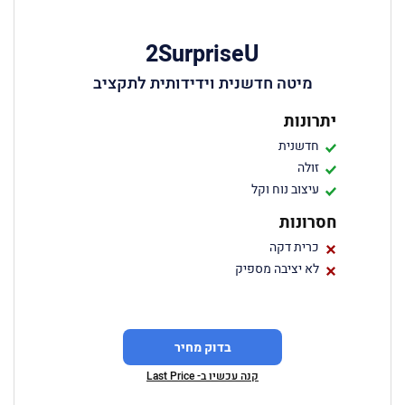
2SurpriseU
מיטה חדשנית וידידותית לתקציב
יתרונות
חדשנית
זולה
עיצוב נוח וקל
חסרונות
כרית דקה
לא יציבה מספיק
בדוק מחיר
קנה עכשיו ב- Last Price