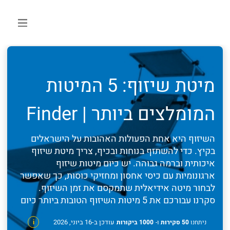
מיטת שיזוף: 5 המיטות
המומלצים ביותר | Finder
השיזוף היא אחת הפעולות האהובות על הישראלים
בקיץ. כדי להשתזף בנוחות ובכיף, צריך מיטת שיזוף
איכותית וברמה גבוהה. יש כיום מיטות שיזוף
ארגונומיות עם כיסי אחסון ומחזיקי כוסות, כך שאפשר
לבחור מיטה אידיאלית שתמקסם את זמן השיזוף.
סקרנו עבורכם את 5 מיטות השיזוף הטובות ביותר כיום
עודכן ב-16 ביוני, 2026
ניתחנו
50 סקירות
ו-
1000 ביקורות
i