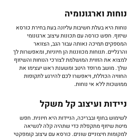
נוחות וארגונומיה
נוחות היא בעלת חשיבות עליונה בעת בחירת כורסא
שיזוף. חפש כורסה עם תכונות עיצוב ארגונומי
המספקים תמיכה נאותה עבור הגב, הצוואר
והרגליים. תנוחות מכווננות הן חיוניות, ומאפשרות לך
למצוא את הזווית המושלמת לצורכי הנוחות והשיזוף
שלך. מושב מרופד היטב ומשענת ראש יעצימו את
החוויה הכוללת, ויאפשרו לכם להירגע לתקופות
ממושכות ללא אי נוחות.
ניידות ועיצוב קל משקל
לשימוש בחוף ובבריכה, הניידות היא חיונית. חפש
מיטת שיזוף מתקפלת כדי שתהיה קלה לנשיאה
למקומות חיצוניים שונים. כורסא עם עיצוב קומפקטי