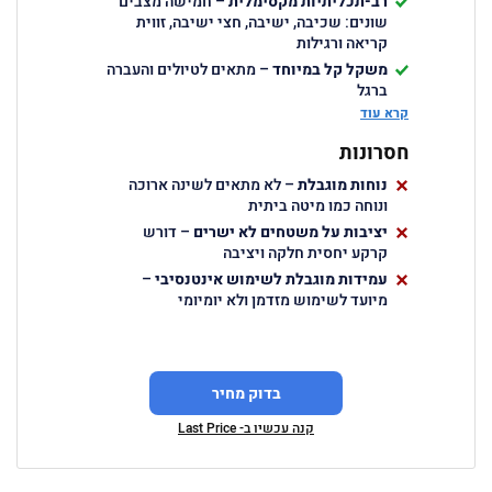
רב-תכליתיות מקסימלית
– חמישה מצבים
שונים: שכיבה, ישיבה, חצי ישיבה, זווית
קריאה ורגילות
משקל קל במיוחד
– מתאים לטיולים והעברה
ברגל
קרא עוד
עמידות בתנאי שטח
– חומרים מתקדמים
העמידים לאבק, לחות וחום
חסרונות
קיפול קומפקטי
– נכנס לכל תא מטען או תיק
גדול
נוחות מוגבלת
– לא מתאים לשינה ארוכה
ונוחה כמו מיטה ביתית
יציבות על משטחים לא ישרים
– דורש
קרקע יחסית חלקה ויציבה
עמידות מוגבלת לשימוש אינטנסיבי
–
מיועד לשימוש מזדמן ולא יומיומי
בדוק מחיר
קנה עכשיו ב- Last Price