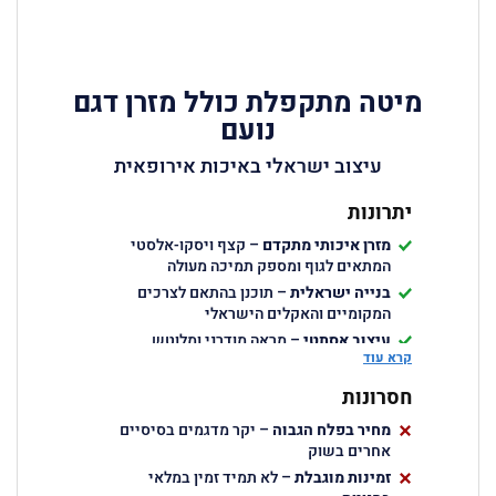
מיטה מתקפלת כולל מזרן דגם
נועם
עיצוב ישראלי באיכות אירופאית
יתרונות
מזרן איכותי מתקדם
– קצף ויסקו-אלסטי
המתאים לגוף ומספק תמיכה מעולה
בנייה ישראלית
– תוכנן בהתאם לצרכים
המקומיים והאקלים הישראלי
עיצוב אסתטי
– מראה מודרני ומלוטש
קרא עוד
המתאים לכל סגנון עיצוב
מתאים לשימוש תכוף
– איכות בנייה
חסרונות
המאפשרת שימוש כמעט יומיומי
מחיר בפלח הגבוה
– יקר מדגמים בסיסיים
אחרים בשוק
זמינות מוגבלת
– לא תמיד זמין במלאי