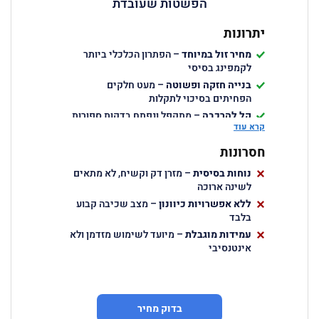
הפשטות שעובדת
יתרונות
מחיר זול במיוחד
– הפתרון הכלכלי ביותר
לקמפינג בסיסי
בנייה חזקה ופשוטה
– מעט חלקים
הפחיתים בסיכוי לתקלות
קל להרכבה
– מתקפל ונפתח בדקות ספורות
קרא עוד
ללא כלים
עמידות בתנאי שטח
– מתאים לקמפינג
חסרונות
בסיסי ולתנאים מתונים
נוחות בסיסית
– מזרן דק וקשיח, לא מתאים
לשינה ארוכה
ללא אפשרויות כיוונון
– מצב שכיבה קבוע
בלבד
עמידות מוגבלת
– מיועד לשימוש מזדמן ולא
אינטנסיבי
בדוק מחיר