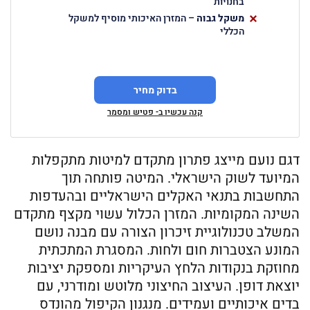
בחנויות
משקל גבוה
– המזרן האיכותי מוסיף למשקל
הכללי
בדוק מחיר
קנה עכשיו ב- פטיש ומסמר
דגם נועם מייצג פתרון מתקדם למיטות מתקפלות
המיועד לשוק הישראלי. המיטה פותחה תוך
התחשבות בתנאי האקלים הישראליים ובהעדפות
השינה המקומיות. המזרן הכלול עשוי מקצף מתקדם
המשלב טכנולוגיית זיכרון הצורה עם מבנה נושם
המונע הצטברות חום ולחות. המסגרת המתכתית
מחוזקת בנקודות הלחץ העיקריות ומספקת יציבות
יוצאת דופן. העיצוב החיצוני מלוטש ומודרני, עם
בדים איכותיים ועמידים. מנגנון הקיפול מהונדס