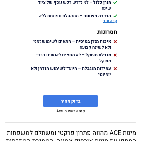
מזרן כלול
– לא נדרש רכש נוסף של ציוד
שינה
הרכבה פשוטה
– מתקפלת ונפתחת ללא
קרא עוד
כלים מיוחדים
חסכון במקום
– נפח קטן באחסון בהשוואה
חסרונות
למיטות קבועות
איכות מזרן בסיסית
– מתאים לשימוש זמני
ולא לשינה קבועה
מגבלת משקל
– לא מתאים לאנשים כבדי
משקל
עמידות מוגבלת
– מיועד לשימוש מזדמן ולא
יומיומי
בדוק מחיר
קנה עכשיו ב- Ace
מיטת ACE מהווה פתרון פרקטי ומשתלם למשפחות