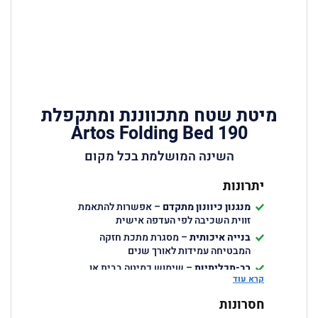
מיטת שטח מתכווננת ומתקפלת
Artos Folding Bed 190
השינה המושלמת בכל מקום
יתרונות
מנגנון כיוונון מתקדם
– אפשרות להתאמת
זווית השכיבה לפי העדפה אישית
בנייה איכותית
– מסגרת מתכת חזקה
המבטיחה עמידות לאורך שנים
רב-תכליתיות
– שימוש כמיטה בבית או
קרא עוד
בחוץ
קל להרכבה ולקיפול
– מנגנון פשוט ויעיל
חסרונות
לאחסון מהיר