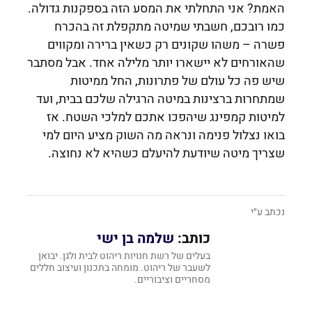
האמת? אני התחלתי את המסע הזה בספקנות גדולה.
כמו רובכם, חשבתי שמיטה מתקפלת זה בהכרח
פשרה – משהו שקונים רק כשאין ברירה ומקווים
שהאורחים לא יישארו יותר מלילה אחד. אבל מסתבר
שיש פה כל עולם של פתרונות, החל ממיטות
שמתחרות ברצינות במיטה הרגילה שלכם בבית, ועד
למיטות קמפינג שיהפכו אתכם למלכי השטח. אז
בואו נצלול פנימה ונראה מה השוק מציע היום למי
שצריך מיטה שיודעת להיעלם כשהיא לא נחוצה.
נכתב ע״י
כותב:
שלמה בן ישי
בעלים של רשת חנויות ריהוט לבית ולגן. יבואן
לשעבר של ריהוט. מומחה בתכנון ועיצוב חללים
מסחריים וציבוריים.