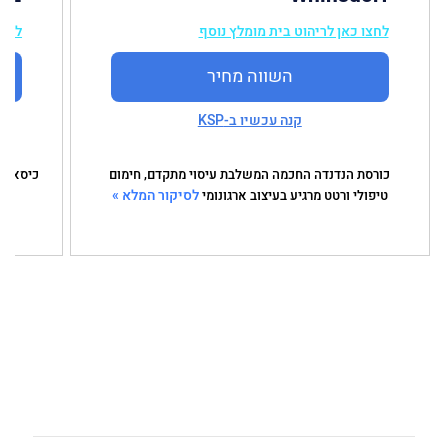
לחצו כאן לריהוט בית מומלץ נוסף
לחצו
השווה מחיר
קנה עכשיו ב-KSP
כורסת הנדנדה החכמה המשלבת עיסוי מתקדם, חימום
כיסא נד
לסיקור המלא »
טיפולי ורטט מרגיע בעיצוב ארגונומי