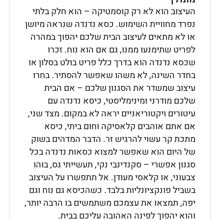
העיצוב הוא לא רק קוסמטיקה – הוא חלק בלתי
נפרד מחוויית השימוש. כסא נדנדה שנראה מיושן
או לא מתאים לעיצוב הבית שלכם יהפוך במהרה
לפריט שתימנעו ממנו, גם אם הוא נוח. זכרו
שכסא נדנדה הוא בדרך כלל פריט בולט בסלון או
בחדר השינה, לא משהו שאפשר להסתיר. בחרו
עיצוב שמשדר את הסגנון שלכם – אם הבית
שלכם מודרני ומינימליסטי, כיסא נדנדה עם
עיטורים ויקטוריאניים יראה לא במקום. מצד שני,
אם אתם אוהבים קלאסיקה וחום ביתי, כיסא
מתכת קר עשוי להרגיש זר. הדבר המדהים בשוק
של היום הוא שאפשר למצוא כסאות נדנדה בכל
סגנון אפשרי – סקנדינבי נקי, תעשייתי גס, בוהו
צבעוני, או קלאסי מעודן. אל תתפשרו על העיצוב
בשביל פונקציונליות בלבד. כשהכיסא גם נוח וגם
יפה, תמצאו את עצמכם משתמשים בו הרבה יותר,
והוא יהפוך לפינה האהובה עליכם בבית.