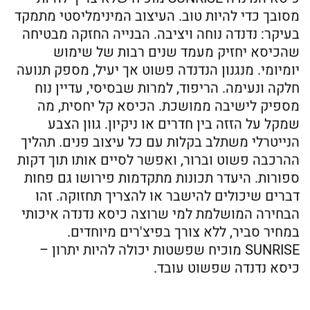
מסובך כדי להיות טוב. העיצוב המינימליסטי מתמקד
בעיקר: נדנדה נוחה ויציבה. הבנייה החזקה מבטיחה
שהכיסא יחזיק מעמד שנים רבות של שימוש
יומיומי. מנגנון הנדנדה פשוט אך יעיל, מספק תנועה
חלקה ונעימה. הריפוד, למרות שבסיסי, עדיין נוח
מספיק לישיבה ממושכת. הכיסא קל יחסית, מה
שמקל על הזזה בין חדרים או ניקיון. גוון הצבע
הנייטרלי משתלב בקלות עם כל עיצוב פנים. תהליך
ההרכבה פשוט וברור, ואפשר לסיים אותו תוך דקות
ספורות. היעדר תכונות מתקדמות פירושו גם פחות
דברים שיכולים להישבר או להצריך תחזוקה. זהו
הבחירה המושלמת למי שרוצה כיסא נדנדה איכותי
במחיר סביר, ללא צורך בפיצ'רים מיוחדים.
SUNRISE מוכיח שפשטות יכולה להיות יתרון –
כיסא נדנדה שפשוט עובד.