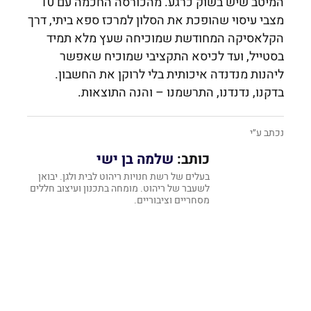
המיטב שיש בשוק כרגע. מהכורסה החכמה עם 10
מצבי עיסוי שהופכת את הסלון למרכז ספא ביתי, דרך
הקלאסיקה המחודשת שמוכיחה שעץ מלא תמיד
בסטייל, ועד לכיסא התקציבי שמוכיח שאפשר
ליהנות מנדנדה איכותית בלי לרוקן את החשבון.
בדקנו, נדנדנו, התרשמנו – והנה התוצאות.
נכתב ע״י
כותב:
שלמה בן ישי
בעלים של רשת חנויות ריהוט לבית ולגן. יבואן
לשעבר של ריהוט. מומחה בתכנון ועיצוב חללים
מסחריים וציבוריים.