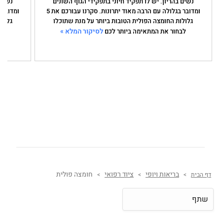
נשים בהריון. יש לו תפקיד חיוני בתפקידי הגוף השונים
נשים 
ומדובר בגלולה עם הרבה מאוד יתרונות. סקרנו עבורכם את 5
גלולות החומצה הפולית הטובות ביותר על מנת שתוכלו
גלולו
לסיקור המלא »
לבחור את המתאימה ביותר לכם
לב
בריאות ויופי
ציוד רפואי
חומצה פולית
דף הבית
>
>
>
שתף