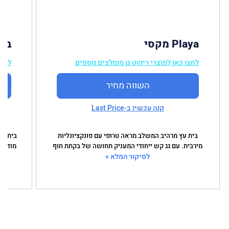
Playa מקסי
בית
לחצו כאן למוצרי ריהוט גן מומלצים נוספים
לחצו
השווה מחיר
קנה עכשיו ב-Last Price
בית עץ מרהיב המשלב מראה טרופי עם פונקציונליות
בית עץ
מירבית. עם גג קש ייחודי המעניק תחושה של בקתת חוף
מודרני
לסיקור המלא »