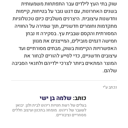
שוק בתי העץ לילדים עבר התפתחות משמעותית
בשנים האחרונות, עם דגש גובר על בטיחות, קיימות
וחדשנות עיצובית. היצרנים משלבים כיום טכנולוגיות
מתקדמות וחומרים חדשניים, תוך שמירה על החוויה
המסורתית והקסם שבבית עץ. בסקירה זו נבחן
חמישה דגמים מובילים, המייצגים את מגוון
האפשרויות הקיימות בשוק, מבתים מסורתיים ועד
עיצובים חדשניים, כדי לסייע להורים לבחור את
המוצר המתאים ביותר לצרכי ילדיהם ולתנאי הסביבה
שלהם.
נכתב ע״י
כותב:
שלמה בן ישי
בעלים של רשת חנויות ריהוט לבית ולגן. יבואן
לשעבר של ריהוט. מומחה בתכנון ועיצוב חללים
מסחריים וציבוריים.