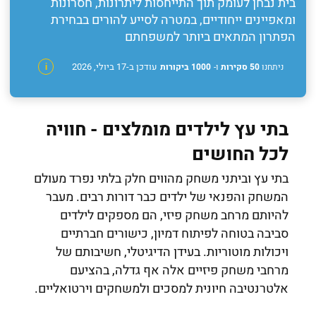
בית נבחן לעומק תוך התייחסות ליתרונות, חסרונות
ומאפיינים ייחודיים, במטרה לסייע להורים בבחירת
הפתרון המתאים ביותר למשפחתם
עודכן ב-17 ביולי, 2026
ניתחנו
50 סקירות
ו-
1000 ביקורות
i
בתי עץ לילדים מומלצים - חוויה
לכל החושים
בתי עץ וביתני משחק מהווים חלק בלתי נפרד מעולם
המשחק והפנאי של ילדים כבר דורות רבים. מעבר
להיותם מרחב משחק פיזי, הם מספקים לילדים
סביבה בטוחה לפיתוח דמיון, כישורים חברתיים
ויכולות מוטוריות. בעידן הדיגיטלי, חשיבותם של
מרחבי משחק פיזיים אלה אף גדלה, בהציעם
אלטרנטיבה חיונית למסכים ולמשחקים וירטואליים.