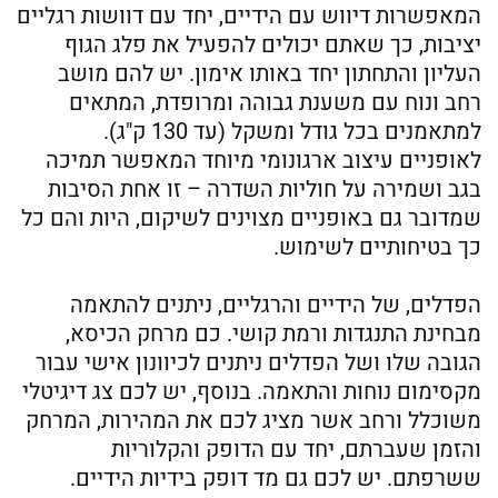
המאפשרות דיווש עם הידיים, יחד עם דוושות רגליים
יציבות, כך שאתם יכולים להפעיל את פלג הגוף
העליון והתחתון יחד באותו אימון. יש להם מושב
רחב ונוח עם משענת גבוהה ומרופדת, המתאים
למתאמנים בכל גודל ומשקל (עד 130 ק"ג).
לאופניים עיצוב ארגונומי מיוחד המאפשר תמיכה
בגב ושמירה על חוליות השדרה – זו אחת הסיבות
שמדובר גם באופניים מצוינים לשיקום, היות והם כל
כך בטיחותיים לשימוש.
הפדלים, של הידיים והרגליים, ניתנים להתאמה
מבחינת התנגדות ורמת קושי. כם מרחק הכיסא,
הגובה שלו ושל הפדלים ניתנים לכיוונון אישי עבור
מקסימום נוחות והתאמה. בנוסף, יש לכם צג דיגיטלי
משוכלל ורחב אשר מציג לכם את המהירות, המרחק
והזמן שעברתם, יחד עם הדופק והקלוריות
ששרפתם. יש לכם גם מד דופק בידיות הידיים.