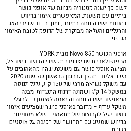
והוא עדיין בוחר לדווש בנוחות הבית שלו? בדיוק
לשם כך ישנה קטגוריה מגוונת של אופני כושר
ביתיים עם משענת, המאפשרים אימון בדיווש
בתנוחת ישיבה נוחה במיוחד, ותוך בידוד שרירי האגן
והרגליים והעלאה מבוקרת של הדופק לטובת האימון
הגופני.
אופני הכושר Novo 850 מבית YORK,
מהפופולאריות שביצרניות מכשירי הכושר בישראל,
מציעה אופני כושר עם משענת שהיו מהאהובים על
הישראלים במהלך הרבעון הראשון של שנת 2020.
עם משקל נשיאה מרבי של 130 ק"ג, גלגל תנופה
במשקל 14 ק"ג ושמונה דרגות התנגדות, מבנה
המאפשר ישיבה נוחה והתאמה לאימון גם לבעלי
משקל עודף – מדובר באופני כושר שמציעים אימון
כושר יעיל לקבוצות של מתאמנים שלא מעוניינות
בדיווש שמגיע עם התחושה של רכיבה על אופניים
בשטח.