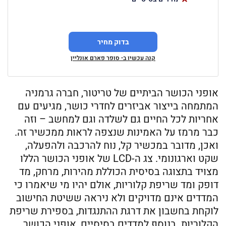
בדוק מחיר
קנה עכשיו ב- סופר פארם אונליין
אופני הכושר הביתיים של טריטור, חברה גרמניה
המתמחה בייצור אביזרים לחדרי כושר, מגיעים עם
אחריות לכל החיים גם לשלדה וגם למחשב – וזה
כבר מרמז על האמינות שנצפה לראות ממכשיר זה.
ואכן, מדובר במכשיר קל, נוח להרכבה ולהפעלה,
שקט וארגונומי. צג ה-LCD של אופני הכושר הללו
מצויד בתצוגה בסיסית הכוללת מהירות, מרחק, מד
דופק ומד שריפת קלוריות, אולם יהיו מי שיאמרו כי
המדדים אינם מדויקים ולא ניראה ששיטת החישוב
לוקחת בחשבון את דרגת ההתנגדות, בספירת שריפת
הקלוריות. בנוסף למדדים בסיסיים, אופני הכושר