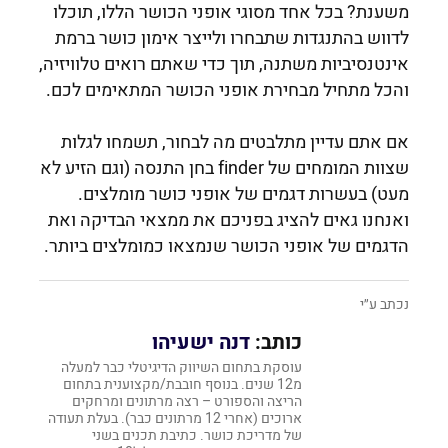
משענת? בכל אחד מסוגי אופני הכושר הללו, תוכלו
לדווש בהתנגדות שתבחרו ולייצר אימון כושר ברמת
אינטנסיביות משתנה, תוך כדי שאתם רואים טלוויזיה,
והכל מתחיל מבחירת אופני הכושר המתאימים לכם.
אם אתם עדיין מתלבטים מה לבחור, תשמחו לגלות
שצוות המומחים של finder בחן התנסה (וגם הזיע לא
מעט) בעשרות דגמים של אופני כושר מומלצים.
ואנחנו גאים להציג בפניכם את ממצאי הבדיקה ואת
הדגמים של אופני הכושר שנמצאו כמומלצים ביותר.
נכתב ע״י
כותב:
דנה ישעיהו
עוסקת בתחום השיווק הדיגיטלי כבר למעלה
מ12 שנים. בנוסף חובבת/מקצוענית בתחום
הריצה והספורט – רצה מרתונים ומרחקים
ארוכים (אחרי 12 מרתונים כבר). בעלת תעודה
של מדריכת כושר. כתיבת תכנים בשני