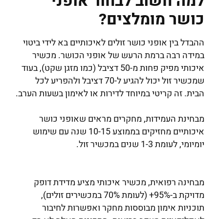
למה חשוב לבחור אופני
כושר מומלצים?
ההבדל בין אופני כושר זולים לאיכותיים בא לידי ביטוי
במידה רבה ברמת הרעש של אופני הכושר. מכשיר
איכותי מפיק פחות מ-50 דציבל (כמו מזגן שקט), בעוד
שמכשיר זול יכול להגיע ל-70 דציבל ולהפריע לכל
הבית. זה קריטי במיוחד לדירות או לאימון בשעות הערב.
מבחינת העמידות, מחקרים מראים שאופני כושר
איכותיים מחזיקים בממוצע 10-15 שנה עם שימוש
יומיומי, לעומת 1-3 שנים במכשיר זול.
מבחינה רפואית, מכשיר איכותי מציע מדידת דופק
מדויקת ב-95%+ (לעומת 70% במכשירים זולים),
תוכניות אימון מבוססות מחקר ואפשרות לחיבור