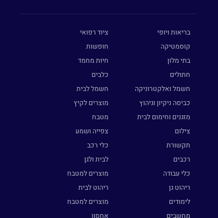
בריאות ויופי
ציוד רפואי
קוסמטיקה
חופשות
בתי מלון
חיות מחמד
חתולים
כלבים
חשמל ואלקטרוניקה
חשמל לבית
כביסה ניקיון וגיהוץ
מוצרים לקיץ
מזגנים וחימום לבית
מטבח
צילום
צפייה ושמע
תקשורת
כלי רכב
רכבים
לבית ולגן
כלי עבודה
מוצרים למטבח
ריהוט גן
ריהוט לבית
לימודים
מוצרים למטבח
מחשבים
אחסון