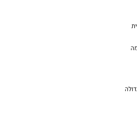
ת
מה
דולה