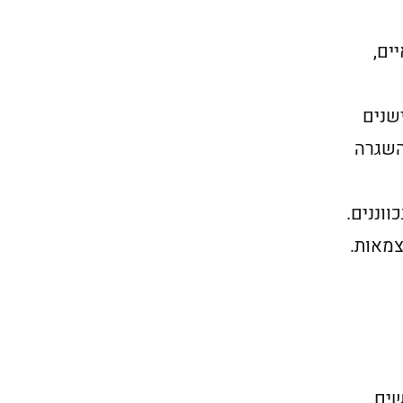
ים,
שנים
השגרה
וננים.
צמאות.
שים