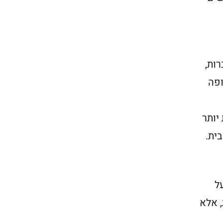
ות,
ופה
יותר
ית.
ל
, אלא