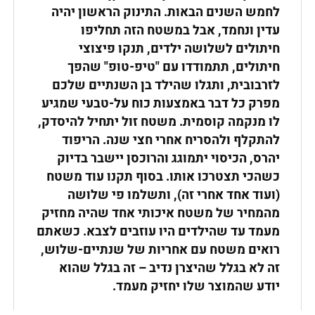
לחמש השנים הבאות
.
התינוק הראשון יהיה
עדין ונחמד, אבל במשטח הזה תחליפו
חיתולים לשלושה ילדים, תנקו פיצוצי
חיתולים, תתמודדו עם "טיפ-טופ" שהפך
לזרבובית, ותגלו שהילד בן השנתיים שלכם
מפרק כל דבר באמצעות כוח על-טבעי שמגיע
לו מנקמה קוסמית. משטח זול יתחיל להיסדק,
להתקלף ולהסריח אחרי חצי שנה. הריפוד
יהרס, הכיסוי יתמוגג והרוכסן יישבר בדיוק
כשהכי תצטרכו אותו. בסוף תקנו עוד משטח
(ועוד אחד אחרי זה), ותשלמו פי שלושה
מהמחיר של משטח איכותי אחד שהיה מחזיק
מעמד עד שהילדים היו עוזבים לצבא. כשאתם
רואים משטח עם אחריות של שנתיים-שלוש,
זה לא בגלל שהיצרן נדיב – זה בגלל שהוא
יודע שהמוצר שלו יחזיק מעמד
.