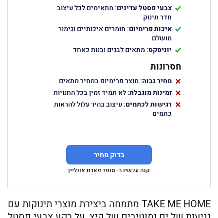
צבעי פסטל עדינים
: מתאימים לכל עיצוב
חדר תינוק
איכות פרימיום
: חומרים איכותיים וגימור
מושלם
יוניסקס
: מתאים לבנים ובנות כאחד
חסרונות
מחיר גבוה
: מוצר פרימיום במחיר מתאים
זמינות מוגבלת
: לא תמיד זמין בכל החנויות
רגישות לכתמים
: עיצוב בהיר עלול להראות
כתמים
בדוק מחיר
קנה עכשיו ב- סופר פארם אונליין
TAKE ME HOME מתמחה ביצירת מוצרי תינוקות עם
נגיעות של ים ומוטיבים של קיץ, על רקע צבעי פסטל