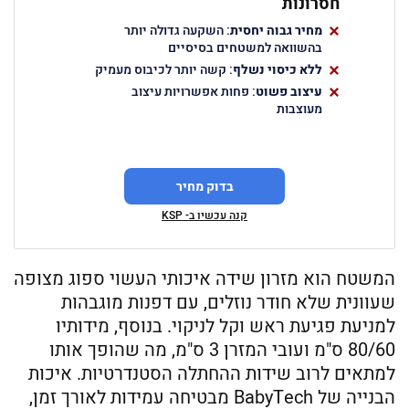
חסרונות
פשוט
מחיר גבוה יחסית
: השקעה גדולה יותר
בהשוואה למשטחים בסיסיים
ללא כיסוי נשלף
: קשה יותר לכיבוס מעמיק
עיצוב פשוט
: פחות אפשרויות עיצוב
מעוצבות
בדוק מחיר
קנה עכשיו ב- KSP
המשטח הוא מזרון שידה איכותי העשוי ספוג מצופה
שעוונית שלא חודר נוזלים, עם דפנות מוגבהות
למניעת פגיעת ראש וקל לניקוי. בנוסף, מידותיו
80/60 ס"מ ועובי המזרן 3 ס"מ, מה שהופך אותו
למתאים לרוב שידות ההחתלה הסטנדרטיות. איכות
הבנייה של BabyTech מבטיחה עמידות לאורך זמן,