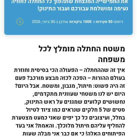
את החמישייה המנצחת שתהפוך כל החתלה לחוויה
נעימה ומושלמת עבורכם ועבור התינוק!
עודכן ב-30 ביוני, 2026
ניתחנו
50 סקירות
ו-
1000 ביקורות
i
משטח החתלה מומלץ לכל
משפחה
איך זה שההחתלה – הפעולה הכי בסיסית וחוזרת
בעולם ההורות – הפכה לכזה מבצע מורכב? פעם
זה היה פשוט: חיתול, מגבון, ומשטח. אבל היום?
היום יש לנו משטחי שעוונית מתקדמים,
נחשושים קלועים שמגנים על ראש התינוק,
סטים של 5 חלקים שנראים כמו ציוד לטיול
בחלל, ועיצובים כל כך יפים שאני כמעט מצטערת
להחליף עליהם חיתול מלוכלך. והאמת? אני בעד
הפיתוחים האלה! כי אם כבר אני מבלה שעות