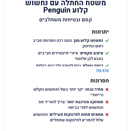
משטח החתלה עם נחשוש
קלוע Penguin
קסם ובטיחות משתלבים
יתרונות
נחשוש קלוע מגן
: הגנה רכה וחמימה סביב
ראש התינוק
עיצוב מקסים
: איורי פינגווינים חביבים
בצבע לבן אלגנטי
כיסוי נשלף
: ניתן להסרה ולכיבוס בקלות
קרא עוד
גמישות בשימוש
: ניתן לשלוף את הנחשוש
ולהשתמש בו במיטה
חסרונות
מחיר גבוה
: יקר יותר בשל הנחשוש הקלוע
הייחודי
תחזוקה מורכבת יותר
: צריך להוריד את
הנחשוש לפני כביסה
מתאים פחות לתינוקות פעילים
: הנחשוש
עלול להפריע לתינוקות שזוחלים