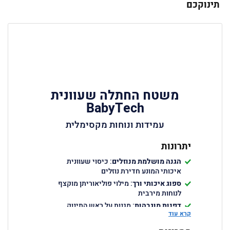
תינוקכם
משטח החתלה שעוונית
BabyTech
עמידות ונוחות מקסימלית
יתרונות
הגנה מושלמת מנוזלים
: כיסוי שעוונית
איכותי המונע חדירת נוזלים
ספוג איכותי ורך
: מילוי פוליאוריתן מוקצף
לנוחות מירבית
דפנות מוגבהות
: מגנות על ראש התינוק
קרא עוד
ומונעות נפילה
קל לניקוי ותחזוקה
: ניתן לניקוי עם מגבון