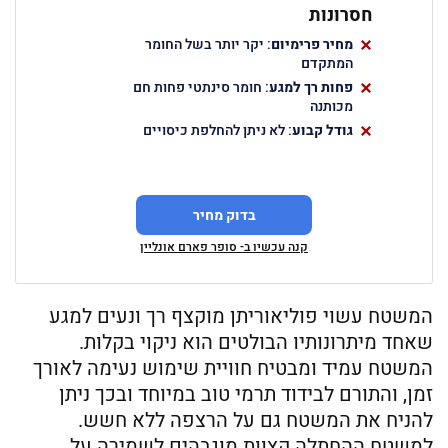
חסרונות
מחיר פרימיום
: יקר יותר בשל החומר
המתקדם
פחות רך למגע
: חומר סינתטי פחות חם
מכותנה
גודל קבוע
: לא ניתן להחלפת כיסויים
בדוק מחיר
קנה עכשיו ב- סופר פארם אונליין
המשטח עשוי פוליאוריתן מוקצף רך ונעים למגע
שאחד מיתרונותיו הבולטים הוא ניקוי בקלות.
המשטח עמיד ומבטיח חוויית שימוש נעימה לאורך
זמן, והתורם לבידוד תרמי טוב במיוחד ובכך ניתן
להניח את המשטח גם על הרצפה ללא חשש.
למשטח ההחתלה קצוות מוגבהים לשמירה על