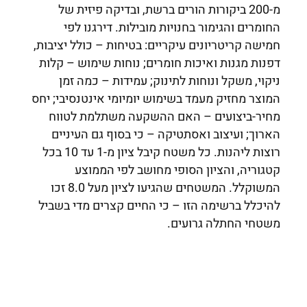
מ-200 ביקורות הורים ברשת, ובדיקה פיזית של
החומרים והגימור בחנויות מובילות. דירגנו לפי
חמישה קריטריונים עיקריים: בטיחות – כולל יציבות,
דפנות מגנות ואיכות חומרים; נוחות שימוש – קלות
ניקוי, משקל ונוחות לתינוק; עמידות – כמה זמן
המוצר מחזיק מעמד בשימוש יומיומי אינטנסיבי; יחס
מחיר-ביצועים – האם ההשקעה משתלמת לטווח
הארוך; ועיצוב ואסתטיקה – כי בסוף גם העיניים
רוצות ליהנות. כל משטח קיבל ציון מ-1 עד 10 בכל
קטגוריה, והציון הסופי מחושב לפי הממוצע
המשוקלל. המשטחים שהגיעו לציון מעל 8.0 זכו
להיכלל ברשימה הזו – כי החיים קצרים מדי בשביל
משטחי החתלה גרועים.