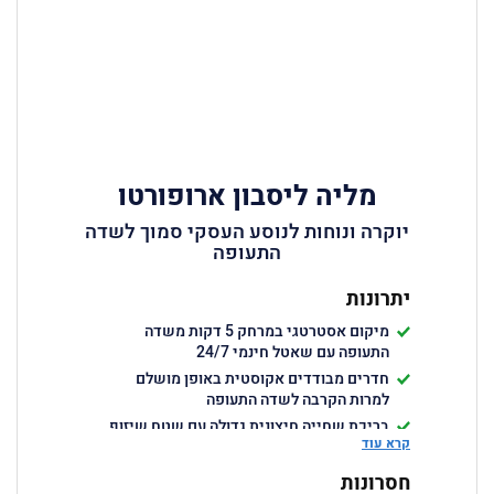
מליה ליסבון ארופורטו
יוקרה ונוחות לנוסע העסקי סמוך לשדה
התעופה
יתרונות
מיקום אסטרטגי במרחק 5 דקות משדה
התעופה עם שאטל חינמי 24/7
חדרים מבודדים אקוסטית באופן מושלם
למרות הקרבה לשדה התעופה
בריכת שחייה חיצונית גדולה עם שטח שיזוף
קרא עוד
מרווח
מרכז ספא יוקרתי הכולל סאונה, חדר אדים,
חסרונות