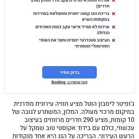
אווירה פחות אינטימית עקב גודל המלון (290
חדרים)
בריכת הגג קטנה יחסית ומתמלאת במהירות
בתקופות השיא
שירות לא תמיד אישי עקב כמות האורחים
הגדולה
העיצוב סטנדרטי יחסית וחסר את האופי
הפורטוגלי המסורתי
בדוק מחיר
קנה עכשיו ב- Booking
ג'ופיטר ליסבון הוטל מציע חוויה עירונית מודרנית
במיקום מרכזי מעולה. המלון, המשתרע לגובה של
10 קומות, מציע 290 חדרים מרווחים בעיצוב
עכשווי, כולם עם בידוד אקוסטי טוב שמקל על
הרעש העירוני. הבריכה על הגג היא אחד מנקודות