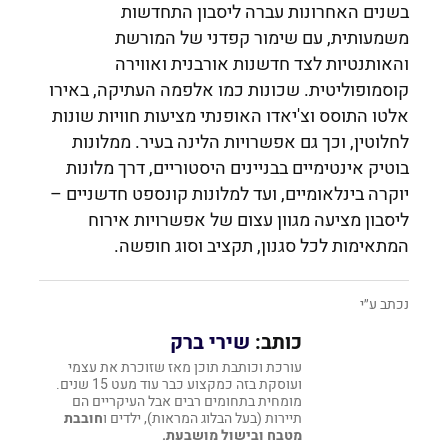
בשנים האחרונות עברה ליסבון התחדשות
משמעותית, עם שימור קפדני של המורשת
והאותנטיות לצד חדשנות אורבנית ואווירה
קוסמופוליטית. שכונות כמו אלפמה העתיקה, באירו
אלטו התוסס וצ'יאדו האופנתי מציעות חוויות שונות
לחלוטין, וכך גם אפשרויות הלינה בעיר. ממלונות
בוטיק אינטימיים בבניינים היסטוריים, דרך מלונות
יוקרה בינלאומיים, ועד למלונות קונספט חדשניים –
ליסבון מציעה מגוון עצום של אפשרויות אירוח
המתאימות לכל סגנון, תקציב וסוג חופשה.
נכתב ע״י
כותב:
שירי ברק
עורכת וכותבת תוכן מאז שזוכרת את עצמי
ועוסקת בזה כמקצוע כבר עוד מעט 15 שנים.
מומחית בתחומים רבים אבל העיקריים הם
תיירות (בעל הבלוג המראות), ילדים ו
חובבת
מטבח ובישול מושבעת.