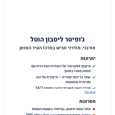
ג'ופיטר ליסבון הוטל
אורבני, מודרני ונגיש במרכז העיר הסואן
יתרונות
מיקום אסטרטגי על השדרה המרכזית עם
תחנת מטרו בסמוך
שתי בריכות שחייה – חיצונית על הגג
ופנימית מחוממת
מרכז כושר מאובזר היטב הפתוח 24/7
קרא עוד
חדרים מרווחים ומודרניים במחיר תחרותי
מסעדה וברים מצוינים בתוך המלון, כולל בר גג
חסרונות
עם נוף פנורמי
אזור הומה ורועש, במיוחד בשעות העומס