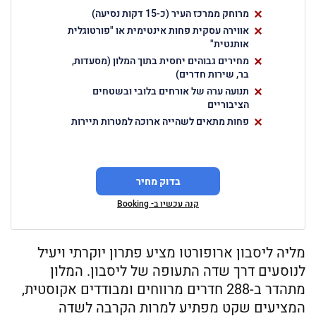
ג'קוזי וטיפולים מפנקים
מרוחק ממרכז העיר (כ-15 דקות נסיעה)
מרכז עסקים מתקדם עם חדרי ישיבות
טכנולוגיים וסיוע מקצועי
אווירה עסקית פחות אינטימית או "פורטוגלית
אותנטית"
מחירים גבוהים יחסית בתוך המלון (מסעדות,
בר, שירות חדרים)
תנועה ערה של אורחים בלובי ובשטחים
הציבוריים
פחות מתאים לשהייה ארוכה למטרות תיירות
בדוק מחיר
קנה עכשיו ב- Booking
מליה ליסבון ארופורטו מציע פתרון יוקרתי ויעיל
לנוסעים דרך שדה התעופה של ליסבון. המלון
מתהדר ב-288 חדרים מרווחים ומבודדים אקוסטית,
המציעים שקט מפתיע למרות הקרבה לשדה