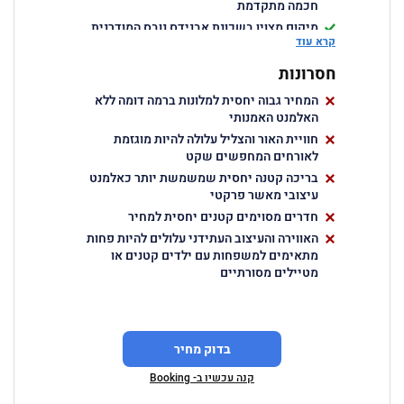
חכמה מתקדמת
מיקום מצוין בשכונת אבנידס נובס המודרנית
קרא עוד
והתוססת
מסעדת שף יצירתית המשלבת גסטרונומיה
חסרונות
עם חוויות חושיות
המחיר גבוה יחסית למלונות ברמה דומה ללא
בר גג אקסקלוסיבי עם מופעי אור לילי
האלמנט האמנותי
וקוקטיילים ייחודיים
חוויית האור והצליל עלולה להיות מוגזמת
לאורחים המחפשים שקט
בריכה קטנה יחסית שמשמשת יותר כאלמנט
עיצובי מאשר פרקטי
חדרים מסוימים קטנים יחסית למחיר
האווירה והעיצוב העתידני עלולים להיות פחות
מתאימים למשפחות עם ילדים קטנים או
מטיילים מסורתיים
בדוק מחיר
קנה עכשיו ב- Booking