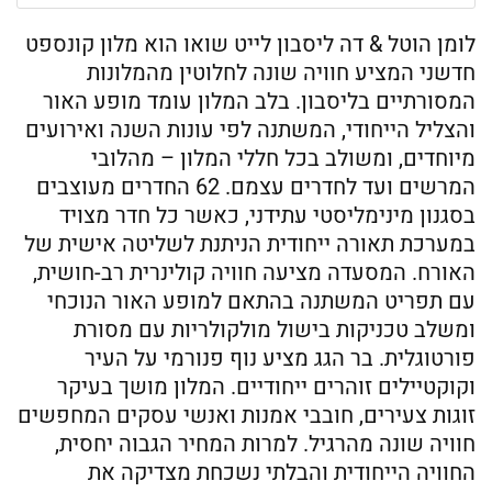
לומן הוטל & דה ליסבון לייט שואו הוא מלון קונספט
חדשני המציע חוויה שונה לחלוטין מהמלונות
המסורתיים בליסבון. בלב המלון עומד מופע האור
והצליל הייחודי, המשתנה לפי עונות השנה ואירועים
מיוחדים, ומשולב בכל חללי המלון – מהלובי
המרשים ועד לחדרים עצמם. 62 החדרים מעוצבים
בסגנון מינימליסטי עתידני, כאשר כל חדר מצויד
במערכת תאורה ייחודית הניתנת לשליטה אישית של
האורח. המסעדה מציעה חוויה קולינרית רב-חושית,
עם תפריט המשתנה בהתאם למופע האור הנוכחי
ומשלב טכניקות בישול מולקולריות עם מסורת
פורטוגלית. בר הגג מציע נוף פנורמי על העיר
וקוקטיילים זוהרים ייחודיים. המלון מושך בעיקר
זוגות צעירים, חובבי אמנות ואנשי עסקים המחפשים
חוויה שונה מהרגיל. למרות המחיר הגבוה יחסית,
החוויה הייחודית והבלתי נשכחת מצדיקה את