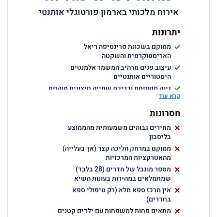
אירוח מלכותי בארמון פורטוגלי אותנטי
יתרונות
ממוקם בשכונת פרינסיפה ריאל
האריסטוקרטית והשקטה
עיצוב פנים מרהיב המשמר אלמנטים
היסטוריים אותנטיים
גינה מטופחת ובריכת שחייה חיצונית מוקפת
קרא עוד
עצי דקל
שירות אישי יוצא דופן עם יחס של מלון
חסרונות
בוטיק אמיתי
מחירים גבוהים משמעותית מהממוצע
חדרי סוויטה מרווחים עם תקרות גבוהות
בליסבון
ואמבטיות שיש
ממוקם במרחק הליכה קצר (אך בעלייה)
מהאטרקציות המרכזיות
מספר מוגבל של חדרים (28 בלבד)
שמתמלאים במהירות בעונות השיא
אין מרכז ספא מלא (רק טיפולי ספא
בחדרים)
מתאים פחות למשפחות עם ילדים קטנים