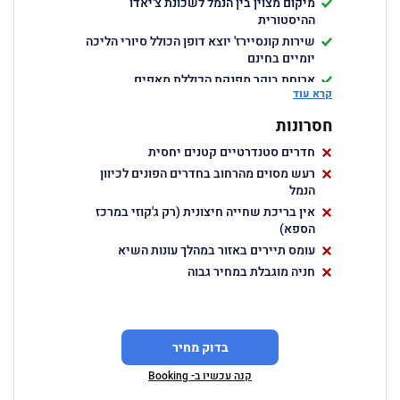
מיקום מצוין בין הנמל לשכונת צ'יאדו
ההיסטורית
שירות קונסיירז' יוצא דופן הכולל סיורי הליכה
יומיים בחינם
ארוחת בוקר מפנקת הכוללת מאפים
קרא עוד
פורטוגליים מסורתיים
מרכז ספא אינטימי עם טיפולים המבוססים
חסרונות
על מוצרי טבע מקומיים
חדרים סטנדרטיים קטנים יחסית
פינוקים יומיים לאורחים הכוללים יין
פורטוגלי ומאפים טריים בלובי
רעש מסוים מהרחוב בחדרים הפונים לכיוון
הנמל
אין בריכת שחייה חיצונית (רק ג'קוזי במרכז
הספא)
עומס תיירים באזור במהלך עונות השיא
חניה מוגבלת במחיר גבוה
בדוק מחיר
קנה עכשיו ב- Booking