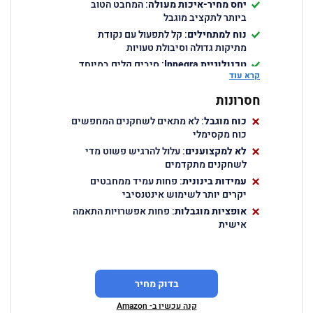
יחס מחיר-איכות מעולה
: המחבט הטוב
ביותר לתקציב מוגבל
נוח למתחילים
: קל לתפעול עם נקודת
מתיקות גדולה וסיבולת טעויות
טכנולוגיית
Innegra
: סיבים קלים במיוחד
קרא עוד
המבטיחים עמידות מקסימלית
מגן מסגרת מובנה
: הגנה מפני שריטות
חסרונות
וחבטות המאריכה את חיי המחבט
כוח מוגבל
: לא מתאים לשחקנים המחפשים
משקל נמוך
: 365 גרם מאפשר תמרון קל
כוח מקסימלי
ומשחק ממושך ללא עייפות
לא למקצוענים
: עלול להרגיש פשוט מדי
לשחקנים מתקדמים
עמידות בינונית
: פחות עמיד ממחבטים
יקרים יותר לשימוש אינטנסיבי
אופציות מוגבלות
: פחות אפשרויות התאמה
אישית
בדוק מחיר
קנה עכשיו ב- Amazon