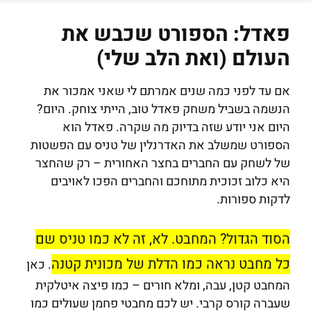
פאדל: הספורט שכבש את
העולם (ואת הלב שלי)
אם עד לפני כמה שנים אמרתם לי שאני אמכור את
הנשמה בשביל משחק פאדל טוב, הייתי צוחק. היום?
היום אני יודע שזה בדיוק מה שקרה. פאדל הוא
הספורט שמשלב את האדרנלין של טניס עם הפשטות
של לשחק עם החברים בחצר האחורית – רק שהחצר
היא כלוב זכוכית מתוחכם והחברים הפכו לאויבים
לדקות ספורות.
הסוד הגדול? המחבט. לא, זה לא כמו טניס שם
כל מחבט נראה כמו הדלת של מכונית קטנה
. כאן
המחבט קטן, עבה, ומלא חורים – כמו פיצה איטלקית
שעברה קורס קרבי. יש לכם מחבטי פחמן שעולים כמו