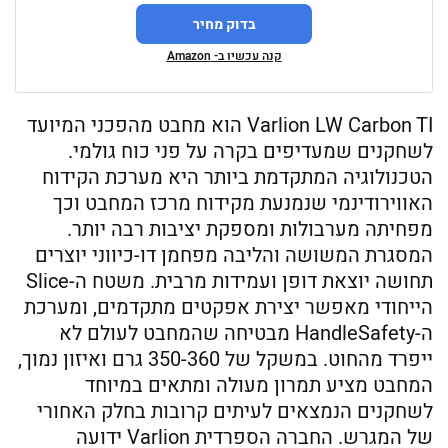
בדוק מחיר
קנה עכשיו ב- Amazon
Varlion LW Carbon TI הוא מחבט מהפכני המיועד
לשחקנים שמעדיפים בקרה על פני כוח גולמי.
הטכנולוגיה המתקדמת ביותר היא מערכת הקידוח
האווירודינמי שנמנעת מקידוח מרכז המחבט וכך
מפחיתה מערבולות ומספקת יציבות רבה יותר.
המסגרת המשושה והליבה מפחמן דו-כיווני יוצרים
תחושה יוצאת דופן ועמידות מרבית. משטח ה-Slice
הייחודי מאפשר יצירת אפקטים מתקדמים, ומערכת
ה-HandleSafety מבטיחה שהמחבט לעולם לא
ייפרד מהחוט. במשקל של 350-360 גרם ואיזון נמוך,
המחבט מציע תמרון מעולה ומתאים במיוחד
לשחקנים הנמצאים לעיתים קרובות בחלק האחורי
של המגרש. החברה הספרדית Varlion ידועה