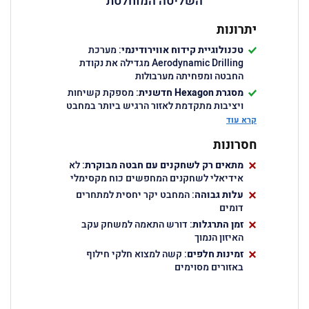
השליטה המוחלטת
יתרונות
טכנולוגיית קידוח אווירודינמי
: מערכת
Aerodynamic Drilling מגדילה את נקודת
החבטה ומפחיתה מערבולות
מסגרת
Hexagon
חדשנית
: מספקת קשיחות
ויציבות מתקדמת לאזור הרגיש ביותר במחבט
קרא עוד
משטח
Slice
ייחודי
: קווים מעוקלים בשני
הכיוונים המאפשרים לשחקנים ימניים
חסרונות
ושמאליים להגדיל ספין
טכנולוגיית
HandleSafety
מתאים רק לשחקנים עם חבטה מבוקרת
: מערכת ביטחון
: לא
בידית שמעבירה את החוט דרך שני הקירות
אידיאלי לשחקנים המחפשים כוח מקסימלי
ליבת
EVA Hypersoft
עלות גבוהה
: גומי בינוני-רך עם
: המחבט יקר יחסית למתחרים
דומים
תגובה מעולה ובקרה יוצאת דופן
זמן התרגלות
: דורש התאמה למשחק עקב
האיזון הנמוך
זמינות חלפים
: קשה למצוא חלקי חילוף
באזורים מסוימים