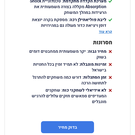
מערכת הקלדה מתקדמת
: טכנולוגיית Shock
Absorption מקללה בצורה משמעותית את
הרעידות במהלך המשחק
ליבת פוליאתילן רכה
: מספקת בקרה יוצאת
דופן ויציאת כדור מעולה גם במהירויות
נמוכות
קרא עוד
מיתר ניילון איכותי
: נותן אחיזה מושלמת
חסרונות
ועמידות גבוהה מול הזעה
מחיר גבוה
משקל אידיאלי
: במשקל של 365-372 גרם
: יקר משמעותית ממחבטים דומים
בשוק
מציע איזון מושלם בין עוצמה לתמרון
צורה עגולה
זמינות מוגבלת
: לא תמיד זמין בכל החנויות
: מתאימה לשחקנים בכל הרמות
בישראל
עם נקודת מתיקות גדולה
זמן הסתגלות
: דורש כמה משחקים להתרגל
לתחושה הרכה
לא אידיאלי לשחקני כוח
: שחקנים
המעדיפים סמאשים חזקים עלולים להרגיש
מוגבלים
בדוק מחיר