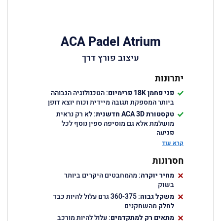
ACA Padel Atrium
עיצוב פורץ דרך
יתרונות
פני פחמן 18
K
פרימיום
: הטכנולוגיה הגבוהה
ביותר המספקת תגובה מיידית וכוח יוצא דופן
טקסטורת
ACA 3D
חדשנית
: לא רק נראית
מושלמת אלא גם מוסיפה ספין נוסף לכל
פגיעה
קרא עוד
ליבת
Progressive EVA FUSION
: גומי
מתקדם המשתנה לפי כוח הפגיעה ומתאים
חסרונות
לכל סוג משחק
מחיר יוקרה
עיצוב יוקרתי
: מהמחבטים היקרים ביותר
: גימורים איכותיים ורצועה
בשוק
מובחרת שהופכים אותו לבלט על המגרש
משקל גבוה
נקודת מתיקות ענקית
: מאפשרת ביצועים
: 360-375 גרם עלול להיות כבד
לחלק מהשחקנים
יוצאי דופן גם בפגיעות לא מדויקות
מתאים רק למתקדמים
: עלול להיות מורכב