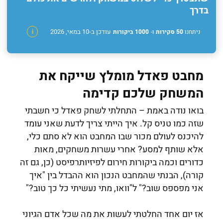
בדרך
עודכן ב-10 במאי, 2026
ניתחנו
50 סקירות
ו-
1000 ביקורות
i
מחבט פאדל מומלץ שייקח את
המשחק שלכם קדימה
בואו נודה באמת – התחלתי לשחק פאדל כי חשבתי
שזה כמו טניס קל. איך הייתי צריך לדעת שאני עומד
להיכנס לעולם מכור שבו המחבט הוא לא סתם כלי,
אלא שותף למסע? אחרי עשרות משחקים, מאות
כדורים וכמה ביקורות חירום לפיזיותרפיסט (כן, גם זה
קורה), הבנתי שהמחבט הנכון הוא ההבדל בין "איך
אני מפספס שוב?" ל"וואו, מתי נעשיתי כל כך טוב?"
אז יום אחד החלטתי לעשות את מה שכל אדם הגיוני