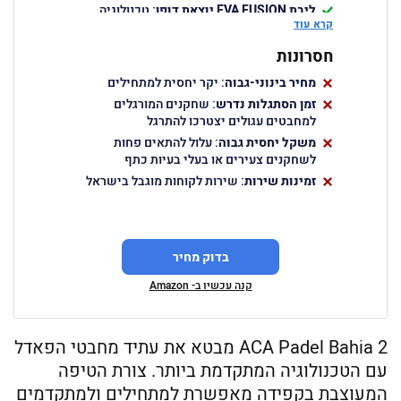
ליבת
EVA FUSION
יוצאת דופן
: טכנולוגיה
קרא עוד
חדשנית המשפרת את תגובת הכדור
משמעותית
חסרונות
גימור
HEXA 3D
: מוסיף אפקט נוסף לכדור
מחיר בינוני-גבוה
ומשפר את חוויית המשחק
: יקר יחסית למתחילים
זמן הסתגלות נדרש
נקודת מתיקות מרחבת
: שחקנים המורגלים
: מאפשרת סיבולת
טעויות גבוהה ומדויקות רבה יותר
למחבטים עגולים יצטרכו להתרגל
משקל יחסית גבוה
: עלול להתאים פחות
לשחקנים צעירים או בעלי בעיות כתף
זמינות שירות
: שירות לקוחות מוגבל בישראל
בדוק מחיר
קנה עכשיו ב- Amazon
ACA Padel Bahia 2 מבטא את עתיד מחבטי הפאדל
עם הטכנולוגיה המתקדמת ביותר. צורת הטיפה
המעוצבת בקפידה מאפשרת למתחילים ולמתקדמים