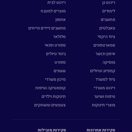
ריהוט גן
ריהוט לבית
לימודים
מוצרים למטבח
מחשבים
אחסון
טאבלטים
מחשבים ניידים ונייחים
ציוד היקפי
סלולאר
סמארטפונים
ספורט ופנאי
אימון וכושר
ביגוד טיולים
מוסיקה
ספורט
קמפינג וטיולים
שעונים
ציוד למשרד
מיכון משרדי
ריהוט משרדי
קוסמטיקה וטיפוח
טיפוח ושיער
תינוקות וילדים
מוצרי תינוקות
צעצועים ומשחקים
סקירות אחרונות
סקירות מובילות