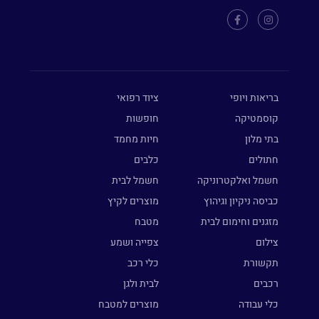
בריאות ויופי
ציוד רפואי
קוסמטיקה
חופשות
בתי מלון
חיות מחמד
חתולים
כלבים
חשמל ואלקטרוניקה
חשמל לבית
כביסה ניקיון וגיהוץ
מוצרים לקיץ
מזגנים וחימום לבית
מטבח
צילום
צפייה ושמע
תקשורת
כלי רכב
רכבים
לבית ולגן
כלי עבודה
מוצרים למטבח