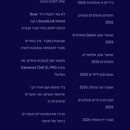
שלה למרכז הבמה
כיריים גז מומלצות 2026
לא עוד רמקול נייד: Bose
רחפנים מומלצים מעודכן
SoundLink Home רוצה
2026
להפוך לחלק בלתי נפרד מהבית
שואבי אבק Dyson מומלצים
שבועות במקרר: איך בוחרים
2026
מקרר למשפחה שאוהבת לארח
שואבי אבק אלחוטיים
מיקסר חזק לבצקים גדולים: מה
מומלצים 2026
מציע Kenwood Chef XL PRO
שעון חכם לילדים 2026
החדש?
שעון ריצה מומלץ 2026
בלי מפתח ועם אוויר נקי:
שיאומי משיקה שני מוצרים
מקרנים ביתיים מומלצים
חכמים לבית
2026
הכירו את המכשירים הנמכרים
מקרר יין מומלץ 2026
ביותר של פרטנר