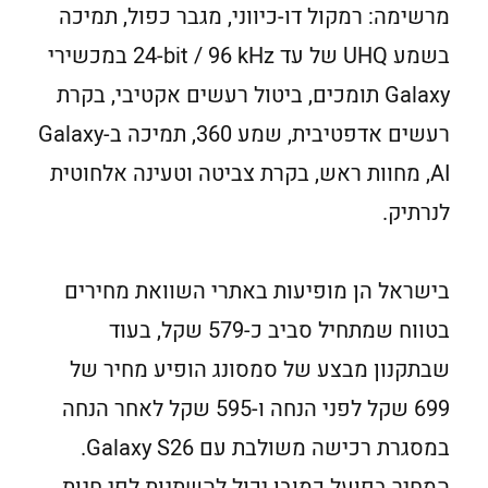
מרשימה: רמקול דו-כיווני, מגבר כפול, תמיכה
בשמע UHQ של עד ‎24-bit / 96 kHz במכשירי
Galaxy תומכים, ביטול רעשים אקטיבי, בקרת
רעשים אדפטיבית, שמע 360, תמיכה ב-Galaxy
AI, מחוות ראש, בקרת צביטה וטעינה אלחוטית
לנרתיק.
בישראל הן מופיעות באתרי השוואת מחירים
בטווח שמתחיל סביב כ-579 שקל, בעוד
שבתקנון מבצע של סמסונג הופיע מחיר של
699 שקל לפני הנחה ו-595 שקל לאחר הנחה
במסגרת רכישה משולבת עם Galaxy S26.
המחיר בפועל כמובן יכול להשתנות לפי חנות,