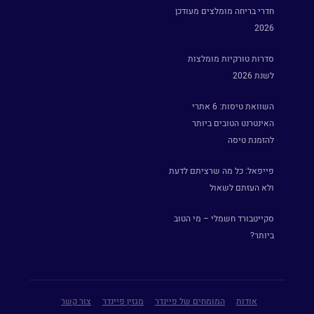
חדרי בריחה מומלצים מעודכן
2026
סדרות טורקיות מומלצות
לשנת 2026
השוואת טיסות: 6 אתרי
האינטרנט הטובים ביותר
להזמנת טיסה
פייפאל: כל מה שרציתם לדעת
ולא העזתם לשאול
סקייטבורד חשמלי – מי הטוב
ביותר?
אודות
המומחים של פיינדר
מגזין פיינדר
צור קשר