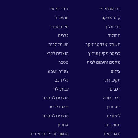
בריאות ויופי
ציוד רפואי
קוסמטיקה
חופשות
בתי מלון
חיות מחמד
חתולים
כלבים
חשמל ואלקטרוניקה
חשמל לבית
כביסה ניקיון וגיהוץ
מוצרים לקיץ
מזגנים וחימום לבית
מטבח
צילום
צפייה ושמע
תקשורת
כלי רכב
רכבים
לבית ולגן
כלי עבודה
מוצרים למטבח
ריהוט גן
ריהוט לבית
לימודים
מוצרים למטבח
מחשבים
אחסון
טאבלטים
מחשבים ניידים ונייחים