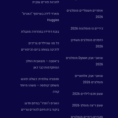
לחגיגת פורים ענקית
אופניים חשמליים מומלצים
מארזי לידה בשיתוף "האגיס"
2026
Huggies
כיריים גז מומלצות 2026
בובת דודידו במהדורה מוגבלת
רחפנים מומלצים מעודכן
כל מה שהילדים צריכים
2026
לרכיבה בטוחה ביום הכיפורים
שואבי אבק Dyson מומלצים
ביאמבה – משאבות החלב
2026
המתקדמות כבר כאן
שואבי אבק אלחוטיים
סנסציה עולמית: כשלגו פוגש
מומלצים 2026
משחקי קופסה – משהו מיוחד
קורה
שעון חכם לילדים 2026
האגיס ו"וונדר" במיזם חדש:
שעון ריצה מומלץ 2026
ביקור בית חינם להורים טריים
מקרנים ביתיים מומלצים