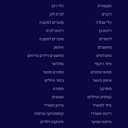
תקשורת
כלי רכב
רכבים
לבית ולגן
כלי עבודה
מוצרים למטבח
ריהוט גן
ריהוט לבית
לימודים
מוצרים למטבח
מחשבים
אחסון
טאבלטים
מחשבים ניידים ונייחים
ציוד היקפי
סלולאר
סמארטפונים
ספורט ופנאי
אימון וכושר
ביגוד טיולים
מוסיקה
ספורט
קמפינג וטיולים
שעונים
ציוד למשרד
מיכון משרדי
ריהוט משרדי
קוסמטיקה וטיפוח
טיפוח ושיער
תינוקות וילדים