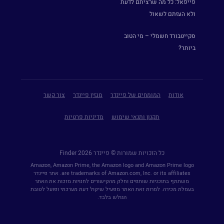
פייפאל: כל מה שרציתם לדעת
ולא העזתם לשאול
סקייטבורד חשמלי – מי הטוב
ביותר?
אודות
המומחים של פיינדר
מגזין פיינדר
צור קשר
תקנון ותנאי שימוש
מדיניות פרטיות
כל הזכויות שמורות © פיינדר Finder 2026
Amazon, Amazon Prime, the Amazon logo and Amazon Prime logo
are trademarks of Amazon.com, Inc. or its affiliates. אתר פיינדר
משתתף בתוכניות שותפים וחלק מהקישורים לחנויות מזכות את האתר
בעמלת מכירה. למרות זאת האתר מפעיל שיקול דעת מערכתי ופועל לטובת
הגולש בלבד.