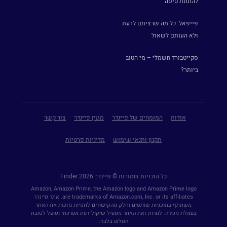
להזמנת טיסה
פייפאל: כל מה שרציתם לדעת
ולא העזתם לשאול
סקייטבורד חשמלי – מי הטוב
ביותר?
אודות
המומחים של פיינדר
מגזין פיינדר
צור קשר
תקנון ותנאי שימוש
מדיניות פרטיות
כל הזכויות שמורות © פיינדר Finder 2026
Amazon, Amazon Prime, the Amazon logo and Amazon Prime logo
are trademarks of Amazon.com, Inc. or its affiliates. אתר פיינדר
משתתף בתוכניות שותפים וחלק מהקישורים לחנויות מזכות את האתר
בעמלת מכירה. למרות זאת האתר מפעיל שיקול דעת מערכתי ופועל לטובת
הגולש בלבד.