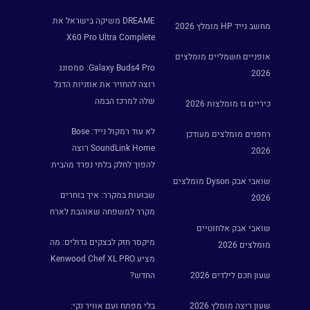
DREAME משיקה בישראל את
מחשב נייד HP מומלץ 2026
X60 Pro Ultra Complete
אופניים חשמליים מומלצים
Galaxy Buds4 Pro: סמסונג
2026
רוצה להחזיר את אוזניות הדגל
שלה למרכז הבמה
כיריים גז מומלצות 2026
לא עוד רמקול נייד: Bose
רחפנים מומלצים מעודכן
SoundLink Home רוצה
2026
להפוך לחלק בלתי נפרד מהבית
שואבי אבק Dyson מומלצים
שבועות במקרר: איך בוחרים
2026
מקרר למשפחה שאוהבת לארח
שואבי אבק אלחוטיים
מיקסר חזק לבצקים גדולים: מה
מומלצים 2026
מציע Kenwood Chef XL PRO
שעון חכם לילדים 2026
החדש?
שעון ריצה מומלץ 2026
בלי מפתח ועם אוויר נקי: