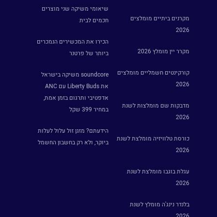
שיאומי משיקה שני מוצרים
מקרנים ביתיים מומלצים
חכמים לבית
2026
הכירו את המכשירים הנמכרים
מקרר יין מומלץ 2026
ביותר של פרטנר
קורקינטים חשמליים מומלצים
soundcore משיקה בישראל
2026
את Liberty Buds עם ANC
אדפטיבי ותרגום בזמן אמת,
מדבקות שם מומלצות לשנת
במחיר 399 שקל
2026
הידעתם? מזגן זול עלול לעלות
כורסת טלוויזיה מומלצת לשנת
ביוקר, ולא רק בחשבון החשמל
2026
עגלת בוגבו מומלצת לשנת
2026
בלנדר נינג'ה מומלץ לשנת
2026