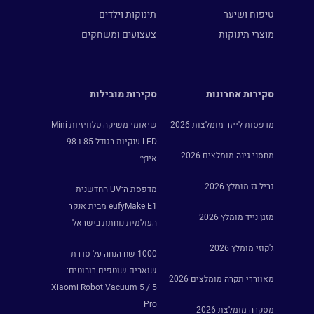
טיפוח ושיער
תינוקות וילדים
מוצרי תינוקות
צעצועים ומשחקים
סקירות אחרונות
סקירות מובילות
מדפסות לייזר מומלצות 2026
שיאומי משיקה טלוויזיות Mini
LED ענקיות בגודל 85 ו-98
מחסני גינה מומלצים 2026
אינץ׳
גריל גז מומלץ 2026
מדפסת ה־UV החדשנית
eufyMake E1 מבית אנקר
מזגן נייד מומלץ 2026
העולמית נוחתת בישראל
ג'קוזי מומלץ 2026
1000 שח הנחה על סדרת
שואבים שוטפים רובוטים:
מאווררי תקרה מומלצים 2026
Xiaomi Robot Vacuum 5 / 5
Pro
מסקרה מומלצת 2026