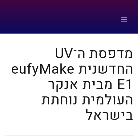
מדפסת ה־UV
החדשנית eufyMake
E1 מבית אנקר
העולמית נוחתת
בישראל