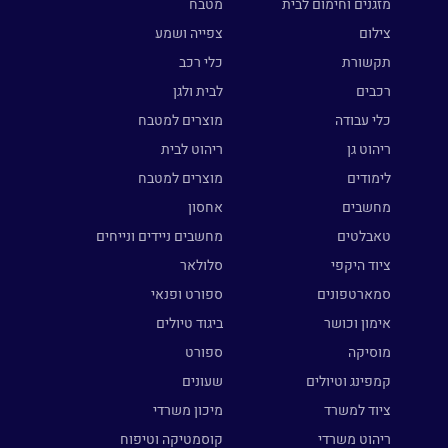
מזגנים וחימום לבית
מטבח
צילום
צפייה ושמע
תקשורת
כלי רכב
רכבים
לבית ולגן
כלי עבודה
מוצרים למטבח
ריהוט גן
ריהוט לבית
לימודים
מוצרים למטבח
מחשבים
אחסון
טאבלטים
מחשבים ניידים ונייחים
ציוד היקפי
סלולאר
סמארטפונים
ספורט ופנאי
אימון וכושר
ביגוד טיולים
מוסיקה
ספורט
קמפינג וטיולים
שעונים
ציוד למשרד
מיכון משרדי
ריהוט משרדי
קוסמטיקה וטיפוח