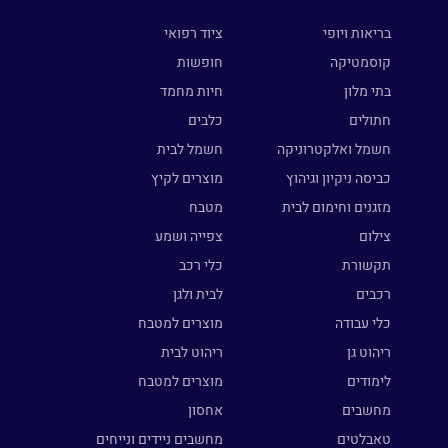
בריאות ויופי
ציוד רפואי
קוסמטיקה
חופשות
בתי מלון
חיות מחמד
חתולים
כלבים
חשמל ואלקטרוניקה
חשמל לבית
כביסה ניקיון וגיהוץ
מוצרים לקיץ
מזגנים וחימום לבית
מטבח
צילום
צפייה ושמע
תקשורת
כלי רכב
רכבים
לבית ולגן
כלי עבודה
מוצרים למטבח
ריהוט גן
ריהוט לבית
לימודים
מוצרים למטבח
מחשבים
אחסון
טאבלטים
מחשבים ניידים ונייחים