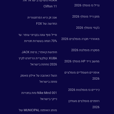
HOKA משיקה בישראל את
גריל גז מומלץ 2026
Clifton 11
מזגן נייד מומלץ 2026
אנה זק היא הפרזנטורית
החדשה של FOX
ג'קוזי מומלץ 2026
סייל סוף עונה בקניוני עופר: עד
מאווררי תקרה מומלצים 2026
70% הנחה בעשרות חנויות
מסקרה מומלצת 2026
חופשת קאפרי, גרסת JACK
KUBA: קולקציית הריזורט לקיץ
מחשב נייד HP מומלץ 2026
2026 נוחתת בישראל
אופניים חשמליים מומלצים
הנעל האהובה על אילון מאסק
2026
נחתה בישראל
כיריים גז מומלצות 2026
Nike Mind 001 נחת בחנויות
נייקי בישראל
רחפנים מומלצים מעודכן
2026
מותג האופנה MUNICIPAL של