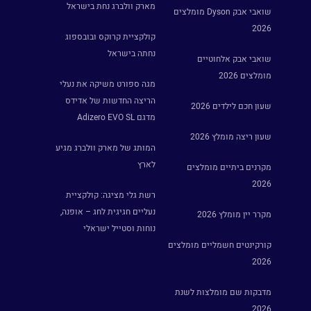
מארק וולברג נחת בישראל
שואבי אבק Dyson מומלצים
2026
קולקציית קרוקס ובובספוג
נחתה בישראל
שואבי אבק אלחוטיים
מומלצים 2026
מגה ספורט משיקה את נעלי
הריצה החדשות של אדידס
שעון חכם לילדים 2026
מדגם Adizero EVO SL
שעון ריצה מומלץ 2026
המותג של מארק וולברג מגיע
לארץ
מקרנים ביתיים מומלצים
2026
רשת גלי מציגה: קולקציית
נעליים חגיגית לחג – אופנה,
מקרר יין מומלץ 2026
נוחות וסטייל ישראלי
קורקינטים חשמליים מומלצים
2026
מדבקות שם מומלצות לשנת
2026