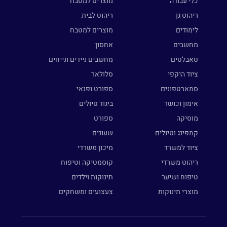
כלי עבודה
מוצרים למטבח
ריהוט גן
ריהוט לבית
לימודים
מוצרים למטבח
מחשבים
אחסון
טאבלטים
מחשבים ניידים ונייחים
ציוד היקפי
סלולאר
סמארטפונים
ספורט ופנאי
אימון וכושר
ביגוד טיולים
מוסיקה
ספורט
קמפינג וטיולים
שעונים
ציוד למשרד
מיכון משרדי
ריהוט משרדי
קוסמטיקה וטיפוח
טיפוח ושיער
תינוקות וילדים
מוצרי תינוקות
צעצועים ומשחקים