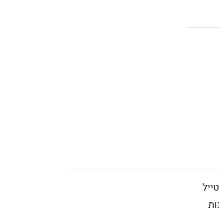
ייל
ות