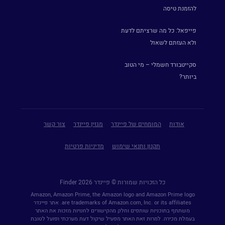
להזמנת טיסה
פייפאל: כל מה שרציתם לדעת
ולא העזתם לשאול
סקייטבורד חשמלי – מי הטוב
ביותר?
אודות
המומחים של פיינדר
מגזין פיינדר
צור קשר
תקנון ותנאי שימוש
מדיניות פרטיות
כל הזכויות שמורות © פיינדר Finder 2026
Amazon, Amazon Prime, the Amazon logo and Amazon Prime logo
are trademarks of Amazon.com, Inc. or its affiliates. אתר פיינדר
משתתף בתוכניות שותפים וחלק מהקישורים לחנויות מזכות את האתר
בעמלת מכירה. למרות זאת האתר מפעיל שיקול דעת מערכתי ופועל לטובת