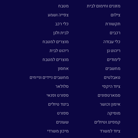
מזגנים וחימום לבית
מטבח
צילום
צפייה ושמע
תקשורת
כלי רכב
רכבים
לבית ולגן
כלי עבודה
מוצרים למטבח
ריהוט גן
ריהוט לבית
לימודים
מוצרים למטבח
מחשבים
אחסון
טאבלטים
מחשבים ניידים ונייחים
ציוד היקפי
סלולאר
סמארטפונים
ספורט ופנאי
אימון וכושר
ביגוד טיולים
מוסיקה
ספורט
קמפינג וטיולים
שעונים
ציוד למשרד
מיכון משרדי