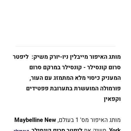
מותג האיפור מייבלין ניו-יורק משיק:
ליפטר
סרום קונסילר - קונסילר במרקם סרום
המעניק כיסוי מלא המתמזג עם העור,
פורמולה המועשרת בתערובת פפטידים
וקפאין
מותג האיפור מס' 1 בעולם,
Maybelline New
York
, משיק את
ליפטר סרום קונסילר
,