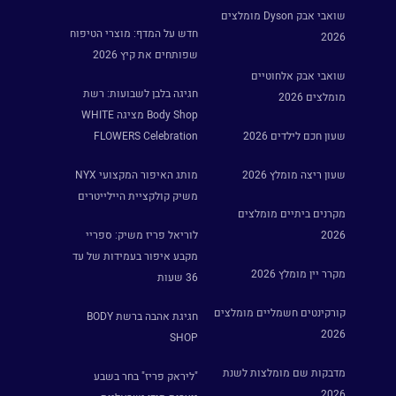
שואבי אבק Dyson מומלצים
חדש על המדף: מוצרי הטיפוח
2026
שפותחים את קיץ 2026
שואבי אבק אלחוטיים
חגיגה בלבן לשבועות: רשת
מומלצים 2026
Body Shop מציגה WHITE
שעון חכם לילדים 2026
FLOWERS Celebration
שעון ריצה מומלץ 2026
מותג האיפור המקצועי NYX
משיק קולקציית היילייטרים
מקרנים ביתיים מומלצים
2026
לוריאל פריז משיק: ספריי
מקבע איפור בעמידות של עד
מקרר יין מומלץ 2026
36 שעות
קורקינטים חשמליים מומלצים
חגיגת אהבה ברשת BODY
2026
SHOP
מדבקות שם מומלצות לשנת
"ליראק פריז" בחר בשבע
2026