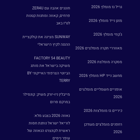
גריל גז מומלץ 2026
חוגגים אהבה עם ZER4U
פרחים, קאווה ומתנות קטנות
מזגן נייד מומלץ 2026
לט״ו באב
ג'קוזי מומלץ 2026
SUNWAY מציגה את קולקציית
ההגנה לקיץ הישראלי
מאווררי תקרה מומלצים 2026
FACTORY 54 BEAUTY
מסקרה מומלצת 2026
משיקה בישראל את מותג
הביוטי הצרפתי האייקוני BY
מחשב נייד HP מומלץ 2026
TERRY
אופניים חשמליים מומלצים
מייבלין ניו-יורק משיק: קונסילר
2026
במרקם סרום
כיריים גז מומלצות 2026
גאווה 2026 בצבע מלא:
לוריאל ישראל נותנת חסות
רחפנים מומלצים מעודכן
ראשית לקונצרט הגאווה של
2026
עופר ניסים