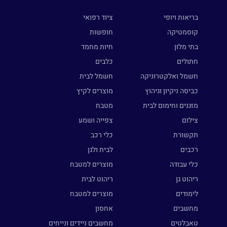
בריאות ויופי
ציוד רפואי
קוסמטיקה
חופשות
בתי מלון
חיות מחמד
חתולים
כלבים
חשמל ואלקטרוניקה
חשמל לבית
כביסה ניקיון וגיהוץ
מוצרים לקיץ
מזגנים וחימום לבית
מטבח
צילום
צפייה ושמע
תקשורת
כלי רכב
רכבים
לבית ולגן
כלי עבודה
מוצרים למטבח
ריהוט גן
ריהוט לבית
לימודים
מוצרים למטבח
מחשבים
אחסון
טאבלטים
מחשבים ניידים ונייחים