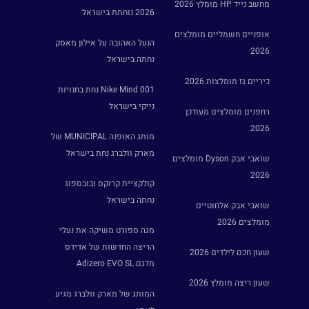
מחשב נייד HP מומלץ 2026
2026 נוחתת בישראל
אופניים חשמליים מומלצים
הנעל האהובה על אילון מאסק
2026
נחתה בישראל
כיריים גז מומלצות 2026
Nike Mind 001 נחת בחנויות
נייקי בישראל
רחפנים מומלצים מעודכן
2026
מותג האופנה MUNICIPAL של
מארק וולברג נחת בישראל
שואבי אבק Dyson מומלצים
2026
קולקציית קרוקס ובובספוג
נחתה בישראל
שואבי אבק אלחוטיים
מומלצים 2026
מגה ספורט משיקה את נעלי
הריצה החדשות של אדידס
שעון חכם לילדים 2026
מדגם Adizero EVO SL
שעון ריצה מומלץ 2026
המותג של מארק וולברג מגיע