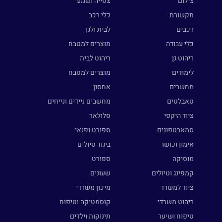
צילום
צפייה ושמע
תקשורת
כלי רכב
רכבים
לבית ולגן
כלי עבודה
מוצרים למטבח
ריהוט גן
ריהוט לבית
לימודים
מוצרים למטבח
מחשבים
אחסון
טאבלטים
מחשבים ניידים ונייחים
ציוד היקפי
סלולאר
סמארטפונים
ספורט ופנאי
אימון וכושר
ביגוד טיולים
מוסיקה
ספורט
קמפינג וטיולים
שעונים
ציוד למשרד
מיכון משרדי
ריהוט משרדי
קוסמטיקה וטיפוח
טיפוח ושיער
תינוקות וילדים