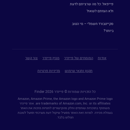
פייפאל: כל מה שרציתם לדעת
ולא העזתם לשאול
סקייטבורד חשמלי – מי הטוב
ביותר?
אודות
המומחים של פיינדר
מגזין פיינדר
צור קשר
תקנון ותנאי שימוש
מדיניות פרטיות
כל הזכויות שמורות © פיינדר Finder 2026
Amazon, Amazon Prime, the Amazon logo and Amazon Prime logo
are trademarks of Amazon.com, Inc. or its affiliates. אתר פיינדר
משתתף בתוכניות שותפים וחלק מהקישורים לחנויות מזכות את האתר
בעמלת מכירה. למרות זאת האתר מפעיל שיקול דעת מערכתי ופועל לטובת
הגולש בלבד.