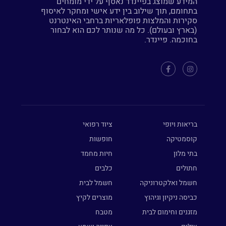
המידע שמוצג בפיינדר נאסף על ידי מומחים
בתחומם, תוך שילוב בין ידע אישי ומחקר לאיסוף
סקירות והמלצות פופלאריות ברחבי האינטרנט
(בארץ ובעולם). כל מה שנותר לכם הוא לבחור
בחוכמה. פיינדר.
בריאות ויופי
ציוד רפואי
קוסמטיקה
חופשות
בתי מלון
חיות מחמד
חתולים
כלבים
חשמל ואלקטרוניקה
חשמל לבית
כביסה ניקיון וגיהוץ
מוצרים לקיץ
מזגנים וחימום לבית
מטבח