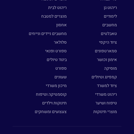
ריהוט גן
ריהוט לבית
לימודים
מוצרים למטבח
מחשבים
אחסון
טאבלטים
מחשבים ניידים ונייחים
ציוד היקפי
סלולאר
סמארטפונים
ספורט ופנאי
אימון וכושר
ביגוד טיולים
מוסיקה
ספורט
קמפינג וטיולים
שעונים
ציוד למשרד
מיכון משרדי
ריהוט משרדי
קוסמטיקה וטיפוח
טיפוח ושיער
תינוקות וילדים
מוצרי תינוקות
צעצועים ומשחקים