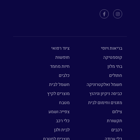
בריאות ויופי
ציוד רפואי
קוסמטיקה
חופשות
בתי מלון
חיות מחמד
חתולים
כלבים
חשמל ואלקטרוניקה
חשמל לבית
כביסה ניקיון וגיהוץ
מוצרים לקיץ
מזגנים וחימום לבית
מטבח
צילום
צפייה ושמע
תקשורת
כלי רכב
רכבים
לבית ולגן
כלי עבודה
מוצרים למטבח